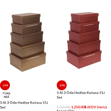
-29%
-29%
5 Al 3 Öde Hediye Kutusu 5’Li
TÜKE
NDİ
Set
5 Al 3 Öde Hediye Kutusu 5’Li
1,250.00
₺
(KDV Hariç)
Set
1,750.00
₺