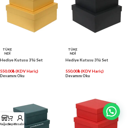
TÜKE
TÜKE
NDİ
NDİ
Hediye Kutusu 3’lü Set
Hediye Kutusu 3’lü Set
550.00
₺
(KDV Hariç)
550.00
₺
(KDV Hariç)
Devamını Oku
Devamını Oku
İletişime Geçiniz
Mağaza
Sepet
Hesabım