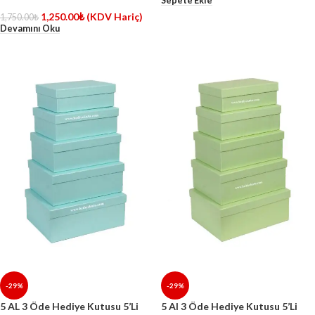
Sepete Ekle
1,250.00
₺
(KDV Hariç)
1,750.00
₺
Devamını Oku
-29%
-29%
5 AL 3 Öde Hediye Kutusu 5’Li
5 Al 3 Öde Hediye Kutusu 5’Li