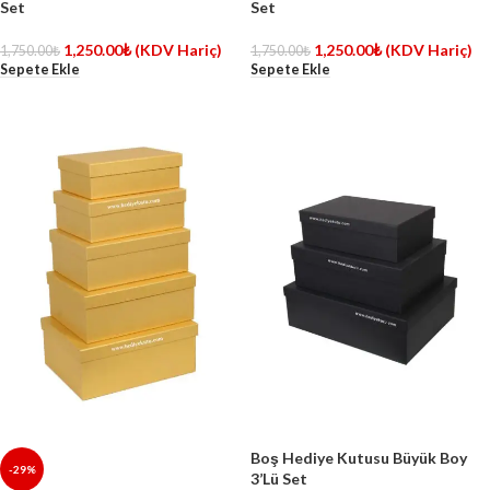
Set
Set
1,250.00
₺
(KDV Hariç)
1,250.00
₺
(KDV Hariç)
1,750.00
₺
1,750.00
₺
Sepete Ekle
Sepete Ekle
Boş Hediye Kutusu Büyük Boy
-29%
3’Lü Set