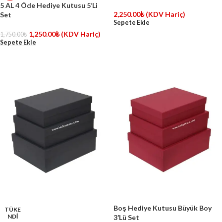
5 AL 4 Öde Hediye Kutusu 5’Li
2,250.00
₺
(KDV Hariç)
Set
Sepete Ekle
1,250.00
₺
(KDV Hariç)
1,750.00
₺
Sepete Ekle
Boş Hediye Kutusu Büyük Boy
TÜKE
NDİ
3’Lü Set