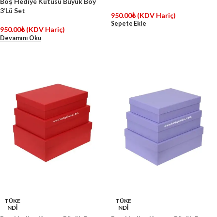
Boş Hediye Kutusu Büyük Boy
3’Lü Set
950.00
₺
(KDV Hariç)
Sepete Ekle
950.00
₺
(KDV Hariç)
Devamını Oku
TÜKE
TÜKE
NDİ
NDİ