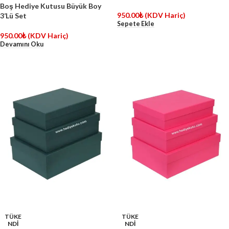
Boş Hediye Kutusu Büyük Boy
950.00
₺
(KDV Hariç)
3’Lü Set
Sepete Ekle
950.00
₺
(KDV Hariç)
Devamını Oku
TÜKE
TÜKE
NDİ
NDİ