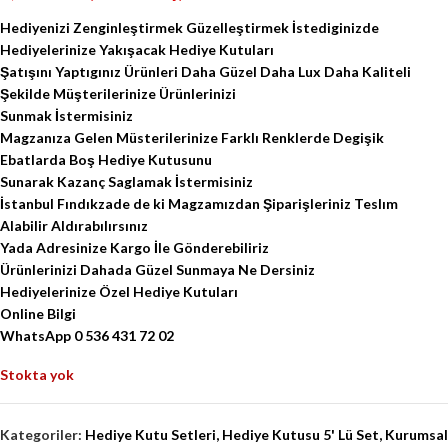
Hediyenizi Zenginleştirmek Güzelleştirmek İstediginizde
Hediyelerinize Yakışacak Hediye Kutuları
Şatışını Yaptıgınız Ürünleri Daha Güzel Daha Lux Daha Kaliteli
Şekilde Müşterilerinize Ürünlerinizi
Sunmak İstermisiniz
Magzanıza Gelen Müsterilerinize Farklı Renklerde Degişik
Ebatlarda Boş Hediye Kutusunu
Sunarak Kazanç Saglamak İstermisiniz
İstanbul Fındıkzade de ki Magzamızdan Şiparişleriniz Teslım
Alabilir Aldırabılırsınız
Yada Adresinize Kargo İle Gönderebiliriz
Ürünlerinizi Dahada Güzel Sunmaya Ne Dersiniz
Hediyelerinize Özel Hediye Kutuları
Online Bilgi
WhatsApp 0 536 431 72 02
Stokta yok
Kategoriler:
Hediye Kutu Setleri
,
Hediye Kutusu 5' Lü Set
,
Kurumsal