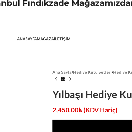
stanbul Fındıkzade Mağazamızdan
ANASAYFA
MAĞAZA
İLETIŞIM
Ana Sayfa
/
Hediye Kutu Setleri
/
Hediye Ku
Yılbaşı Hediye Ku
2,450.00
₺
(KDV Hariç)