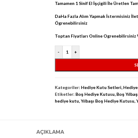
Tamamen 1 Sinif El İşçigili İle Üretlen T
DaHa Fazla Alım Yapmak İstermisiniz İl
Ögrenebilirsiniz
Toptan Fiyatları Online Ogrenebilirsini
-
+
S
Kategoriler:
Hediye Kutu Setleri
,
Hediye
Etiketler:
Boş Hediye Kutusu
,
Boş Yılbaş
hediye kutu
,
Yılbaşı Boş Hediye Kutusu
,
AÇIKLAMA