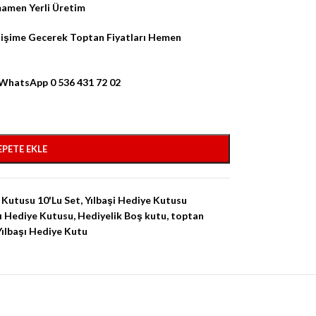
amamen Yerli Üretim
etişime Gecerek Toptan Fiyatları Hemen
z WhatsApp 0 536 431 72 02
EPETE EKLE
 Kutusu 10'Lu Set
,
Yılbaşi Hediye Kutusu
ı Hediye Kutusu
,
Hediyelik Boş kutu
,
toptan
Yılbaşı Hediye Kutu