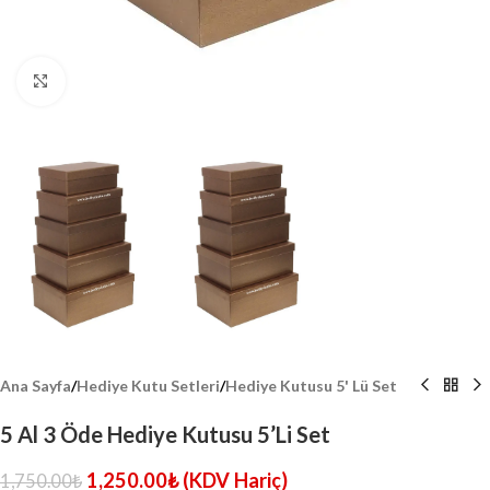
Click to enlarge
Ana Sayfa
/
Hediye Kutu Setleri
/
Hediye Kutusu 5' Lü Set
5 Al 3 Öde Hediye Kutusu 5’Li Set
1,250.00
₺
(KDV Hariç)
1,750.00
₺