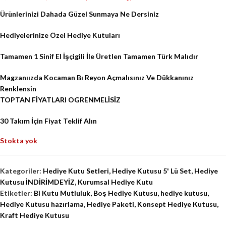
Ürünlerinizi Dahada Güzel Sunmaya Ne Dersiniz
Hediyelerinize Özel Hediye Kutuları
Tamamen 1 Sinif El İşçigili İle Üretlen Tamamen Türk Malıdır
Magzanıızda Kocaman Bı Reyon Açmalısınız Ve Dükkanınız
Renklensin
TOPTAN FİYATLARI OGRENMELİSİZ
30 Takım İçin Fiyat Teklif Alın
Stokta yok
Kategoriler:
Hediye Kutu Setleri
,
Hediye Kutusu 5' Lü Set
,
Hediye
Kutusu İNDİRİMDEYİZ
,
Kurumsal Hediye Kutu
Etiketler:
Bi Kutu Mutluluk
,
Boş Hediye Kutusu
,
hediye kutusu
,
Hediye Kutusu hazırlama
,
Hediye Paketi
,
Konsept Hediye Kutusu
,
Kraft Hediye Kutusu