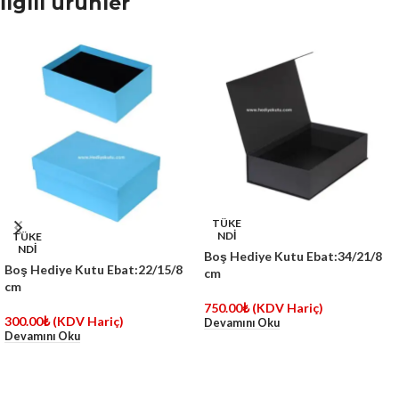
İlgili ürünler
TÜKE
NDİ
TÜKE
NDİ
Boş Hediye Kutu Ebat:34/21/8
Boş Hediye Kutu Ebat:22/15/8
cm
cm
750.00
₺
(KDV Hariç)
300.00
₺
(KDV Hariç)
Devamını Oku
Devamını Oku