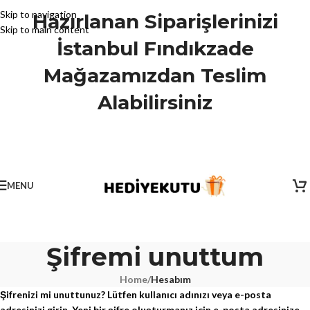
Skip to navigation
Hazırlanan Siparişlerinizi
Skip to main content
İstanbul Fındıkzade
Mağazamızdan Teslim
Alabilirsiniz
MENU
Şifremi unuttum
Home
/
Hesabım
Şifrenizi mi unuttunuz? Lütfen kullanıcı adınızı veya e-posta
adresinizi girin. Yeni bir şifre oluşturmanız için e-posta adresinize