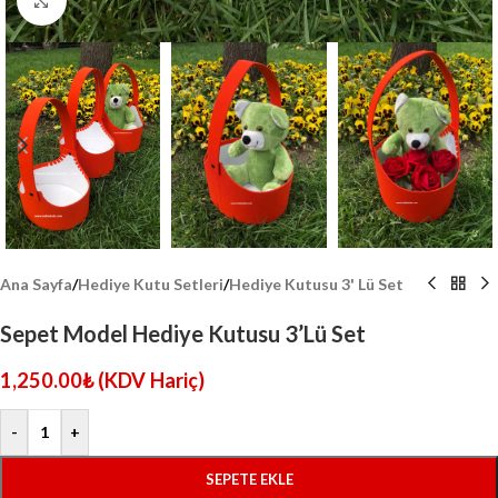
Click to enlarge
Ana Sayfa
/
Hediye Kutu Setleri
/
Hediye Kutusu 3' Lü Set
Sepet Model Hediye Kutusu 3’Lü Set
1,250.00
₺
(KDV Hariç)
-
+
SEPETE EKLE