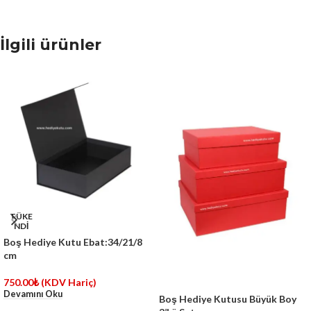
İlgili ürünler
TÜKE
NDİ
Boş Hediye Kutu Ebat:34/21/8
cm
750.00
₺
(KDV Hariç)
Devamını Oku
Boş Hediye Kutusu Büyük Boy