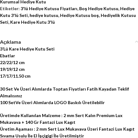
Kurumsal Hediye Kutu
Etiketler:
3'lü Hediye Kutusu Fiyatları
,
Boş Hediye Kutusu
,
Hediye
Kutu 3'lü Seti
,
hediye kutusu
,
Hediye Kutusu boş
,
Hediyelik Kutusu
Seti
,
Kare Hediye Kutu 3'lü
Açıklama
3’Lü Kare Hediye Kutu Seti
Ebatlar
22/22/12 cm
19/19/12 cm
17/17/11.50 cm
30 Set Ve Üzeri Alımlarda Toptan Fiyatları Fatih Kayadan Teklif
Almalısınız
100 SetVe Üzeri Alımlarda LOGO Baskılı Üretilebilir
Üretimde Kullanılan Malzeme : 2 mm Sert Kalın Premium Lux
Mukavava + 140 Gr Fantazi Lux Kagıt
Üretim Aşaması : 2 mm Sert Lux Mukavava Üzeri Fantazi Lux Kagıt
Sıvama Usulu İle El İşçigigi İle Üretilmiştir