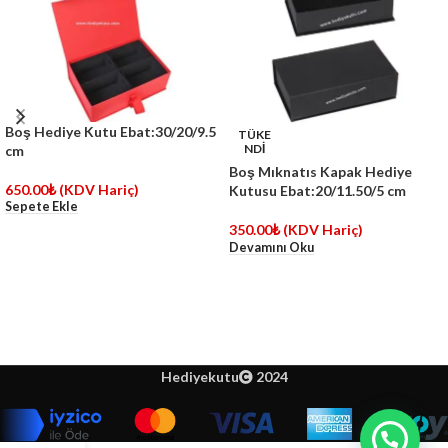
Boş Hediye Kutu Ebat:30/20/9.5
TÜKE
NDİ
cm
Boş Mıknatıs Kapak Hediye
650.00
₺
(KDV Hariç)
Kutusu Ebat:20/11.50/5 cm
Sepete Ekle
350.00
₺
(KDV Hariç)
Devamını Oku
Hediyekutu
2024