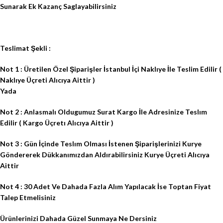
Sunarak Ek Kazanç Saglayabilirsiniz
Teslimat Şekli :
Not 1 : Üretilen Özel Şiparişler İstanbul İçi Naklıye İle Teslim Edilir (
Naklıye Üçreti Alıcıya Aittir )
Yada
Not 2 : Anlasmalı Oldugumuz Surat Kargo İle Adresinize Teslım
Edilir ( Kargo Üçretı Alıcıya Aittir )
Not 3 : Gün İçinde Teslım Olması İstenen Şiparişlerinizi Kurye
Göndererek Dükkanımızdan Aldırabilirsiniz Kurye Üçreti Alıcıya
Aittir
Not 4 : 30 Adet Ve Dahada Fazla Alım Yapılacak İse Toptan Fiyat
Talep Etmelisiniz
Ürünlerinizi Dahada Güzel Sunmaya Ne Dersiniz