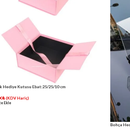
k Hediye Kutusu Ebat:25/25/10 cm
00
₺
(KDV Hariç)
e Ekle
Bohça Hed