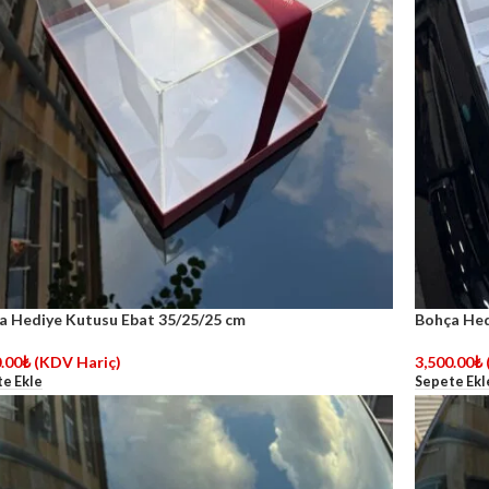
a Hediye Kutusu Ebat 35/25/25 cm
Bohça Hed
.00
₺
(KDV Hariç)
3,500.00
₺
e Ekle
Sepete Ekl