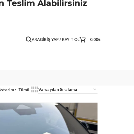
 Teslim Alabilirsiniz
ARA
GIRIŞ YAP / KAYIT OL
0.00
₺
sterim
Tümü