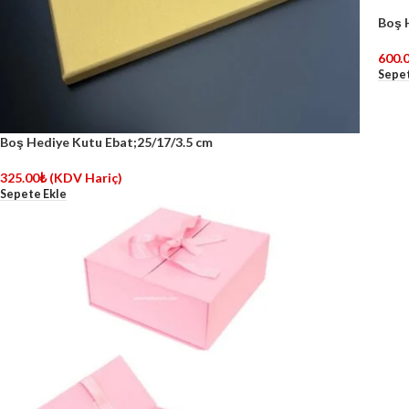
Boş 
600.
Sepet
Boş Hediye Kutu Ebat;25/17/3.5 cm
325.00
₺
(KDV Hariç)
Sepete Ekle