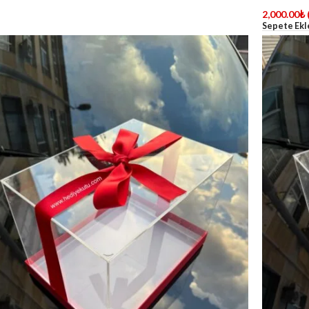
2,000.00
₺
Sepete Ekl