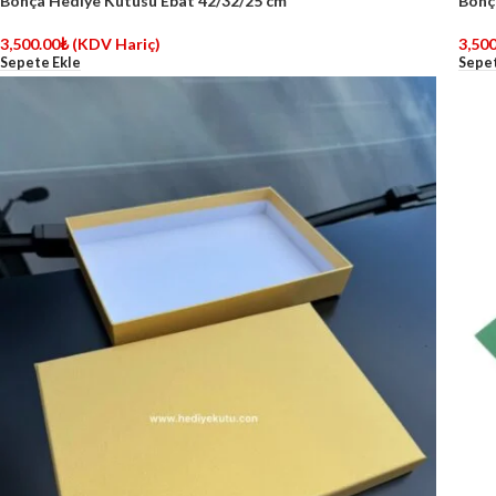
Bohça Hediye Kutusu Ebat 42/32/25 cm
Bohç
3,500.00
₺
(KDV Hariç)
3,500
Sepete Ekle
Sepet