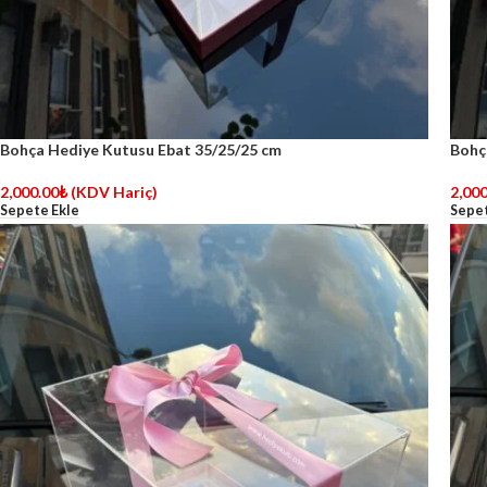
Bohça Hediye Kutusu Ebat 35/25/25 cm
Bohç
2,000.00
₺
(KDV Hariç)
2,000
Sepete Ekle
Sepet