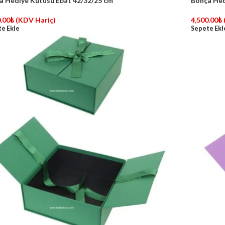
a Hediye Kutusu Ebat 42/32/25 cm
Bohça Hed
.00
₺
(KDV Hariç)
4,500.00
₺
e Ekle
Sepete Ekl