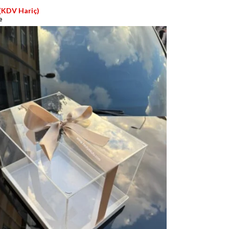
(KDV Hariç)
e