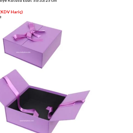
iye Kutusu Ebat 55/33/25 cm
(KDV Hariç)
e