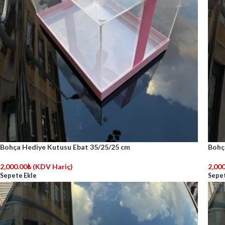
Bohça Hediye Kutusu Ebat 35/25/25 cm
Bohç
2,000.00
₺
(KDV Hariç)
2,000
Sepete Ekle
Sepet