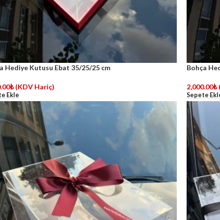
a Hediye Kutusu Ebat 35/25/25 cm
Bohça Hed
.00
₺
(KDV Hariç)
2,000.00
₺
e Ekle
Sepete Ekl