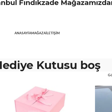
stanbul Fındıkzade Mağazamızdan
ANASAYFA
MAĞAZA
İLETIŞIM
ediye Kutusu boş
Gö