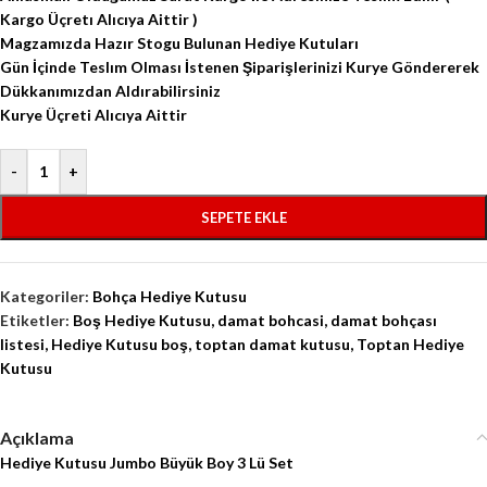
Kargo Üçretı Alıcıya Aittir )
Magzamızda Hazır Stogu Bulunan Hediye Kutuları
Gün İçinde Teslım Olması İstenen Şiparişlerinizi Kurye Göndererek
Dükkanımızdan Aldırabilirsiniz
Kurye Üçreti Alıcıya Aittir
-
+
SEPETE EKLE
Kategoriler:
Bohça Hediye Kutusu
Etiketler:
Boş Hediye Kutusu
,
damat bohcasi
,
damat bohçası
listesi
,
Hediye Kutusu boş
,
toptan damat kutusu
,
Toptan Hediye
Kutusu
Açıklama
Hediye Kutusu Jumbo Büyük Boy 3 Lü Set