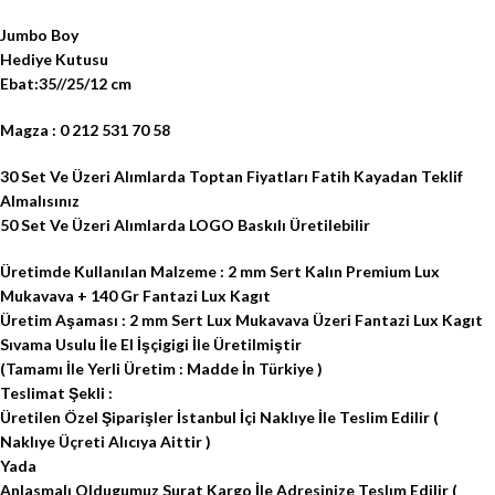
Jumbo Boy
Hediye Kutusu
Ebat:35//25/12 cm
Magza : 0 212 531 70 58
30 Set Ve Üzeri Alımlarda Toptan Fiyatları Fatih Kayadan Teklif
Almalısınız
50 Set Ve Üzeri Alımlarda LOGO Baskılı Üretilebilir
Üretimde Kullanılan Malzeme : 2 mm Sert Kalın Premium Lux
Mukavava + 140 Gr Fantazi Lux Kagıt
Üretim Aşaması : 2 mm Sert Lux Mukavava Üzeri Fantazi Lux Kagıt
Sıvama Usulu İle El İşçigigi İle Üretilmiştir
(Tamamı İle Yerli Üretim : Madde İn Türkiye )
Teslimat Şekli :
Üretilen Özel Şiparişler İstanbul İçi Naklıye İle Teslim Edilir (
Naklıye Üçreti Alıcıya Aittir )
Yada
Anlasmalı Oldugumuz Surat Kargo İle Adresinize Teslım Edilir (