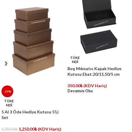
TÜKE
NDİ
Boş Mıknatıs Kapak Hediye
Kutusu Ebat:20/11.50/5 cm
350.00
₺
(KDV Hariç)
Devamını Oku
-29%
TÜKE
NDİ
5 Al 3 Öde Hediye Kutusu 5’Li
Set
1,250.00
₺
(KDV Hariç)
1,750.00
₺