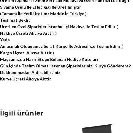
Üretim Aşaması : 2 mm Sert Lux Mukavava Üzeri Fantazi Lux Kagıt
Sıvama Usulu İle El İşçigigi İle Üretilmiştir
(Tamamı İle Yerli Üretim : Madde İn Türkiye )
Teslimat Şekli :
Üretilen Özel Şiparişler İstanbul İçi Naklıye İle Teslim Edilir (
Naklıye Üçreti Alıcıya Aittir )
Yada
Anlasmalı Oldugumuz Surat Kargo İle Adresinize Teslım Edilir (
Kargo Üçretı Alıcıya Aittir )
Magzamızda Hazır Stogu Bulunan Hediye Kutuları
Gün İçinde Teslım Olması İstenen Şiparişlerinizi Kurye Göndererek
Dükkanımızdan Aldırabilirsiniz
Kurye Üçreti Alıcıya Aittir
İlgili ürünler