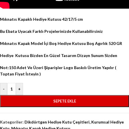
Mıknatıs Kapaklı Hediye Kutusu 42/17/5 cm
Bu Ebata Uyacak Farklı Projelerinizde Kullanabilirsiniz
Mıknatıs Kapak Model İçi Boş Hediye Kutusu Boş Agırlık 520 GR
Hediye
Kutusu Bizden En Güzel Tasarım Dizayn Sunum Sizden
Not:150 Adet Ve Üzeri Şiparişler Logo Baskılı Üretim Yapılır (
Toptan Fiyat İsteyin )
-
+
SEPETE EKLE
Kategoriler:
Dikdörtgen Hediye Kutu Çeşitleri
,
Kurumsal Hediye
Kutu
,
Mıknatıs Kapak Hediye Kutusu