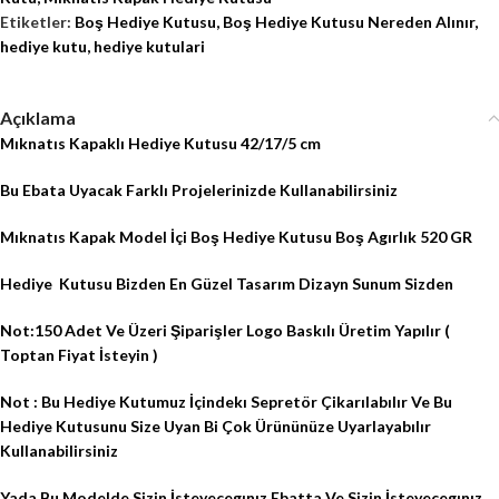
Etiketler:
Boş Hediye Kutusu
,
Boş Hediye Kutusu Nereden Alınır
,
hediye kutu
,
hediye kutulari
Açıklama
Mıknatıs Kapaklı Hediye Kutusu 42/17/5 cm
Bu Ebata Uyacak Farklı Projelerinizde Kullanabilirsiniz
Mıknatıs Kapak Model İçi Boş Hediye Kutusu Boş Agırlık 520 GR
Hediye
Kutusu Bizden En Güzel Tasarım Dizayn Sunum Sizden
Not:150 Adet Ve Üzeri Şiparişler Logo Baskılı Üretim Yapılır (
Toptan Fiyat İsteyin )
Not : Bu Hediye Kutumuz İçindekı Sepretör Çikarılabılır Ve Bu
Hediye Kutusunu Size Uyan Bi Çok Ürününüze Uyarlayabılır
Kullanabilirsiniz
Yada Bu Modelde Sizin İsteyecegınız Ebatta Ve Sizin İsteyecegınız