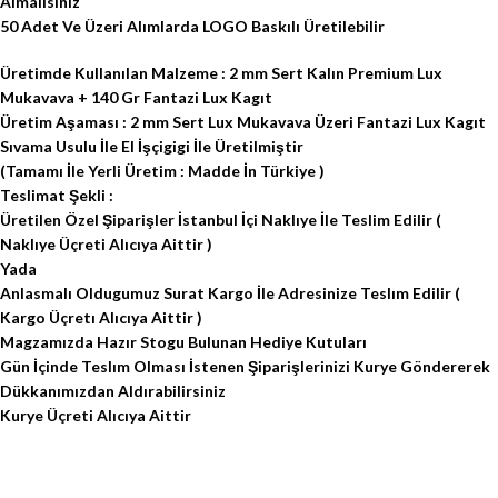
Almalısınız
50 Adet Ve Üzeri Alımlarda LOGO Baskılı Üretilebilir
Üretimde Kullanılan Malzeme : 2 mm Sert Kalın Premium Lux
Mukavava + 140 Gr Fantazi Lux Kagıt
Üretim Aşaması : 2 mm Sert Lux Mukavava Üzeri Fantazi Lux Kagıt
Sıvama Usulu İle El İşçigigi İle Üretilmiştir
(Tamamı İle Yerli Üretim : Madde İn Türkiye )
Teslimat Şekli :
Üretilen Özel Şiparişler İstanbul İçi Naklıye İle Teslim Edilir (
Naklıye Üçreti Alıcıya Aittir )
Yada
Anlasmalı Oldugumuz Surat Kargo İle Adresinize Teslım Edilir (
Kargo Üçretı Alıcıya Aittir )
Magzamızda Hazır Stogu Bulunan Hediye Kutuları
Gün İçinde Teslım Olması İstenen Şiparişlerinizi Kurye Göndererek
Dükkanımızdan Aldırabilirsiniz
Kurye Üçreti Alıcıya Aittir