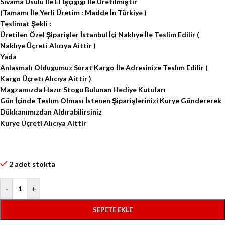
Sıvama Usulu İle El İşçigigi İle Üretilmiştir
(Tamamı İle Yerli Üretim : Madde İn Türkiye )
Teslimat Şekli :
Üretilen Özel Şiparişler İstanbul İçi Naklıye İle Teslim Edilir (
Naklıye Üçreti Alıcıya Aittir )
Yada
Anlasmalı Oldugumuz Surat Kargo İle Adresinize Teslım Edilir (
Kargo Üçretı Alıcıya Aittir )
Magzamızda Hazır Stogu Bulunan Hediye Kutuları
Gün İçinde Teslım Olması İstenen Şiparişlerinizi Kurye Göndererek
Dükkanımızdan Aldırabilirsiniz
Kurye Üçreti Alıcıya Aittir
2 adet stokta
-
+
SEPETE EKLE