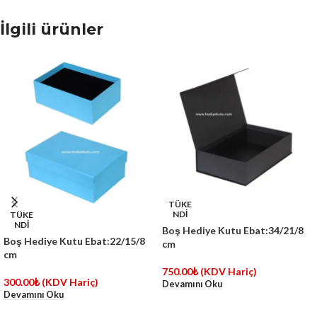
İlgili ürünler
TÜKE
NDİ
TÜKE
NDİ
Boş Hediye Kutu Ebat:34/21/8
Boş Hediye Kutu Ebat:22/15/8
cm
cm
750.00
₺
(KDV Hariç)
300.00
₺
(KDV Hariç)
Devamını Oku
Devamını Oku