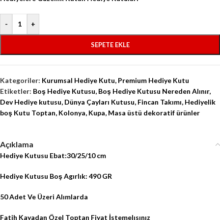
-
+
SEPETE EKLE
Kategoriler:
Kurumsal Hediye Kutu
,
Premium Hediye Kutu
Etiketler:
Boş Hediye Kutusu
,
Boş Hediye Kutusu Nereden Alınır
,
Dev Hediye kutusu
,
Dünya Çayları Kutusu
,
Fincan Takımı
,
Hediyelik
boş Kutu Toptan
,
Kolonya
,
Kupa
,
Masa üstü dekoratif ürünler
Açıklama
Hediye Kutusu Ebat:30/25/10 cm
Hediye Kutusu Boş Agırlık: 490 GR
50 Adet Ve
Üzeri Alımlarda
Fatih Kayadan Özel
Toptan Fiyat
İstemelısınız