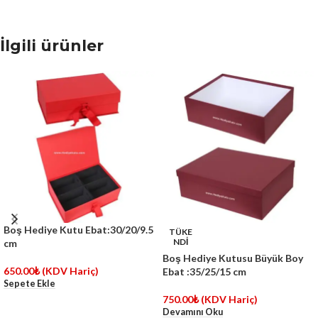
İlgili ürünler
Boş Hediye Kutu Ebat:30/20/9.5
TÜKE
NDİ
cm
Boş Hediye Kutusu Büyük Boy
650.00
₺
(KDV Hariç)
Ebat :35/25/15 cm
Sepete Ekle
750.00
₺
(KDV Hariç)
Devamını Oku