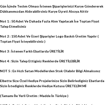
Gün İçinde Teslım Olması İstenen Şiparişlerinizi Kurye Göndererek
Dükkanımızdan Aldırabilirsiniz Kurye Üçreti Alıcıya Aittir
Not 1 : 50 Adet Ve Dahada Fazla Alım Yapılacak İse Toptan Fiyat
Talep Etmelisiniz
Not 2 : 150 Adet Ve Üzeri Şiparişler Logo Baskılı Üretim Yapılır (
Toptan Fiyat İsteyebilirsiniz )
Not 3 : İstenen Farklı Ebatlarda ÜRETİLİR
Not 4 : Sizin Talep Ettiginiz Renklerde ÜRETİLEBİLİR
NOT 5 : En Hızlı Satan Modellerden Stok Olabılır Bilgi Almalısınız
Elbette Size Özel Hediye Projelerinize Sizin Belirlediginiz Ebatlarda
Sizin İstediginiz Renklerde Hediye Kutusu ÜRETELİM Mİ
(Tamamı İle Yerli Üretim : Madde İn Türkiye )