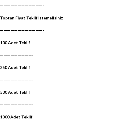
————————————-
Toptan Fiyat Teklif İstemelisiniz
————————————-
100 Adet Teklif
—————————-
250 Adet Teklif
—————————-
500 Adet Teklif
—————————-
1000 Adet Teklif