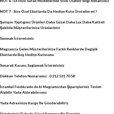
NOT 6 : En Hızlı Satan Modellerden Stok Olabılır Bilgi Almalısınız
NOT 7 : Size Özel Ebatlarda Da Hediye Kutu Üretelim mi ?
Şatışını Yaptıgınız Ürünleri Daha Güzel Daha Lux Daha Kaliteli
Şekilde Müşterilerinize Ürünlerinizi
Sunmak İstermisiniz
Magzanıza Gelen Müsterilerinize Farklı Renklerde Degişik
Ebatlarda Boş Hediye Kutusunu
Sunarak Kazanç Saglamak İstermisiniz
Dükkan Telefon Numaramız : 0 212 531 70 58
İstanbul Fındıkzade de ki Magzamızdan Şiparişleriniz Teslım
Alabilir Yada Aldırabılırsınız
Yada Adresinize Kargo İle Gönderebiliriz
Ürünlerinizi Dahada Güzel Sunmaya Ne Dersiniz