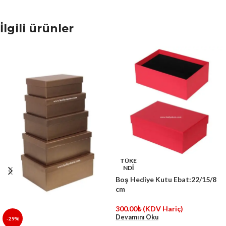
İlgili ürünler
TÜKE
NDİ
Boş Hediye Kutu Ebat:22/15/8
cm
300.00
₺
(KDV Hariç)
Devamını Oku
-29%