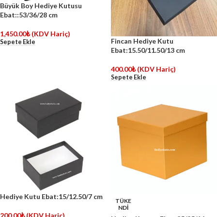
Büyük Boy Hediye Kutusu
Ebat::53/36/28 cm
1,450.00
₺
(KDV Hariç)
Fincan Hediye Kutu
Sepete Ekle
Ebat:15.50/11.50/13 cm
400.00
₺
(KDV Hariç)
Sepete Ekle
Hediye Kutu Ebat:15/12.50/7 cm
TÜKE
NDİ
200.00
₺
(KDV Hariç)