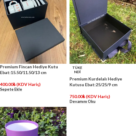
Premium Fincan Hediye Kutu
TÜKE
NDİ
Ebat:15.50/11.50/13 cm
Premium Kurdelalı Hediye
400.00
₺
(KDV Hariç)
Kutusu Ebat:25/25/9 cm
Sepete Ekle
750.00
₺
(KDV Hariç)
Devamını Oku