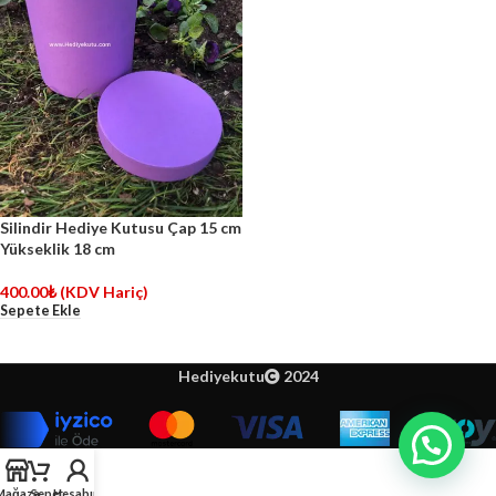
Silindir Hediye Kutusu Çap 15 cm
Yükseklik 18 cm
400.00
₺
(KDV Hariç)
Sepete Ekle
Hediyekutu
2024
Mağaza
Sepet
Hesabım