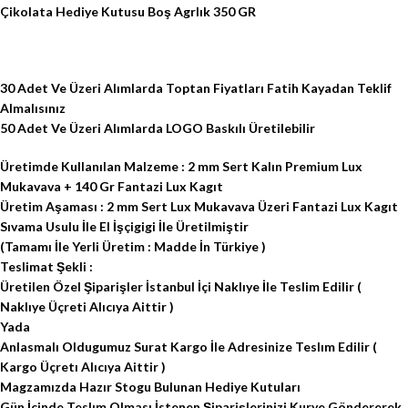
Çikolata Hediye Kutusu Boş Agrlık 350 GR
30 Adet Ve Üzeri Alımlarda Toptan Fiyatları Fatih Kayadan Teklif
Almalısınız
50 Adet Ve Üzeri Alımlarda LOGO Baskılı Üretilebilir
Üretimde Kullanılan Malzeme : 2 mm Sert Kalın Premium Lux
Mukavava + 140 Gr Fantazi Lux Kagıt
Üretim Aşaması : 2 mm Sert Lux Mukavava Üzeri Fantazi Lux Kagıt
Sıvama Usulu İle El İşçigigi İle Üretilmiştir
(Tamamı İle Yerli Üretim : Madde İn Türkiye )
Teslimat Şekli :
Üretilen Özel Şiparişler İstanbul İçi Naklıye İle Teslim Edilir (
Naklıye Üçreti Alıcıya Aittir )
Yada
Anlasmalı Oldugumuz Surat Kargo İle Adresinize Teslım Edilir (
Kargo Üçretı Alıcıya Aittir )
Magzamızda Hazır Stogu Bulunan Hediye Kutuları
Gün İçinde Teslım Olması İstenen Şiparişlerinizi Kurye Göndererek