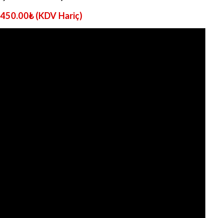
450.00
₺
(KDV Hariç)