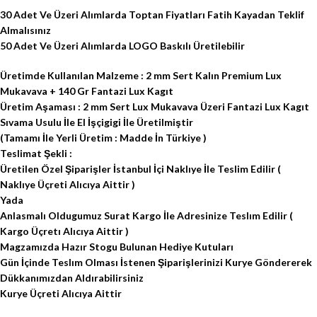
30 Adet Ve Üzeri Alımlarda Toptan Fiyatları Fatih Kayadan Teklif
Almalısınız
50 Adet Ve Üzeri Alımlarda LOGO Baskılı Üretilebilir
Üretimde Kullanılan Malzeme : 2 mm Sert Kalın Premium Lux
Mukavava + 140 Gr Fantazi Lux Kagıt
Üretim Aşaması : 2 mm Sert Lux Mukavava Üzeri Fantazi Lux Kagıt
Sıvama Usulu İle El İşçigigi İle Üretilmiştir
(Tamamı İle Yerli Üretim : Madde İn Türkiye )
Teslimat Şekli :
Üretilen Özel Şiparişler İstanbul İçi Naklıye İle Teslim Edilir (
Naklıye Üçreti Alıcıya Aittir )
Yada
Anlasmalı Oldugumuz Surat Kargo İle Adresinize Teslım Edilir (
Kargo Üçretı Alıcıya Aittir )
Magzamızda Hazır Stogu Bulunan Hediye Kutuları
Gün İçinde Teslım Olması İstenen Şiparişlerinizi Kurye Göndererek
Dükkanımızdan Aldırabilirsiniz
Kurye Üçreti Alıcıya Aittir