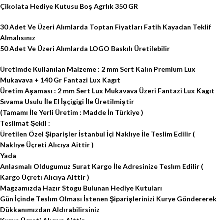
Çikolata Hediye Kutusu Boş Agrlık 350 GR
30 Adet Ve Üzeri Alımlarda Toptan Fiyatları Fatih Kayadan Teklif
Almalısınız
50 Adet Ve Üzeri Alımlarda LOGO Baskılı Üretilebilir
Üretimde Kullanılan Malzeme : 2 mm Sert Kalın Premium Lux
Mukavava + 140 Gr Fantazi Lux Kagıt
Üretim Aşaması : 2 mm Sert Lux Mukavava Üzeri Fantazi Lux Kagıt
Sıvama Usulu İle El İşçigigi İle Üretilmiştir
(Tamamı İle Yerli Üretim : Madde İn Türkiye )
Teslimat Şekli :
Üretilen Özel Şiparişler İstanbul İçi Naklıye İle Teslim Edilir (
Naklıye Üçreti Alıcıya Aittir )
Yada
Anlasmalı Oldugumuz Surat Kargo İle Adresinize Teslım Edilir (
Kargo Üçretı Alıcıya Aittir )
Magzamızda Hazır Stogu Bulunan Hediye Kutuları
Gün İçinde Teslım Olması İstenen Şiparişlerinizi Kurye Göndererek
Dükkanımızdan Aldırabilirsiniz