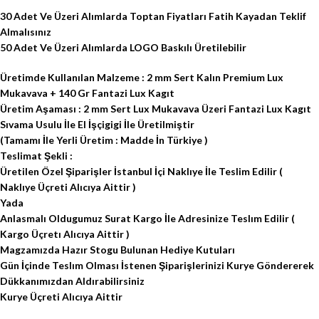
30 Adet Ve Üzeri Alımlarda Toptan Fiyatları Fatih Kayadan Teklif
Almalısınız
50 Adet Ve Üzeri Alımlarda LOGO Baskılı Üretilebilir
Üretimde Kullanılan Malzeme : 2 mm Sert Kalın Premium Lux
Mukavava + 140 Gr Fantazi Lux Kagıt
Üretim Aşaması : 2 mm Sert Lux Mukavava Üzeri Fantazi Lux Kagıt
Sıvama Usulu İle El İşçigigi İle Üretilmiştir
(Tamamı İle Yerli Üretim : Madde İn Türkiye )
Teslimat Şekli :
Üretilen Özel Şiparişler İstanbul İçi Naklıye İle Teslim Edilir (
Naklıye Üçreti Alıcıya Aittir )
Yada
Anlasmalı Oldugumuz Surat Kargo İle Adresinize Teslım Edilir (
Kargo Üçretı Alıcıya Aittir )
Magzamızda Hazır Stogu Bulunan Hediye Kutuları
Gün İçinde Teslım Olması İstenen Şiparişlerinizi Kurye Göndererek
Dükkanımızdan Aldırabilirsiniz
Kurye Üçreti Alıcıya Aittir