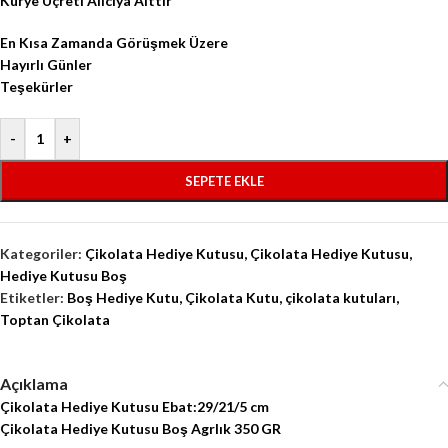
Kurye Üçreti Alıcıya Aittir
En Kısa Zamanda Görüşmek Üzere
Hayırlı Günler
Teşekürler
-
+
SEPETE EKLE
Kategoriler:
Çikolata Hediye Kutusu
,
Çikolata Hediye Kutusu
,
Hediye Kutusu Boş
Etiketler:
Boş Hediye Kutu
,
Çikolata Kutu
,
çikolata kutuları
,
Toptan Çikolata
Açıklama
Çikolata Hediye Kutusu Ebat:29/21/5 cm
Çikolata Hediye Kutusu Boş Agrlık 350 GR