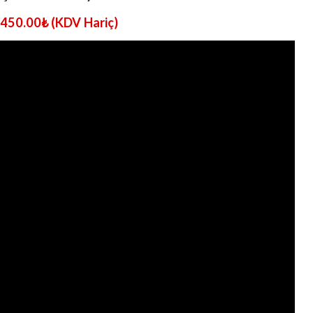
450.00
₺
(KDV Hariç)