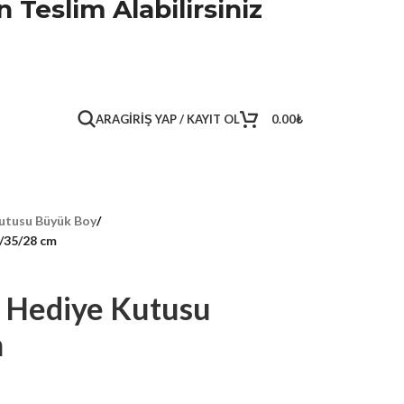
 Teslim Alabilirsiniz
ARA
GIRIŞ YAP / KAYIT OL
0.00
₺
utusu Büyük Boy
/
/35/28 cm
 Hediye Kutusu
m