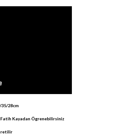
5/35/28cm
 Fatih Kayadan Ögrenebilirsiniz
retilir