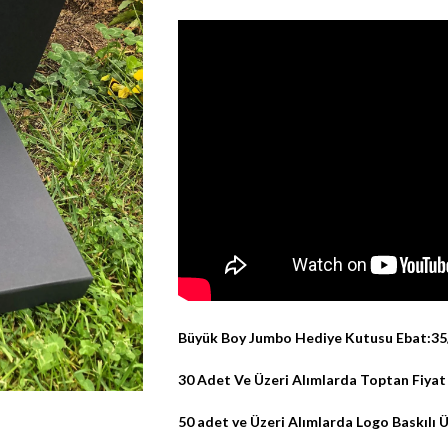
Büyük Boy Jumbo Hediye Kutusu Ebat:3
30 Adet Ve Üzeri Alımlarda Toptan Fiyat
50 adet ve Üzeri Alımlarda Logo Baskılı Ü