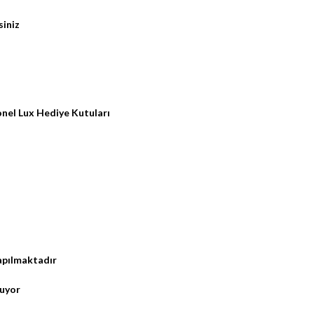
siniz
nel Lux Hediye Kutuları
Yapılmaktadır
luyor