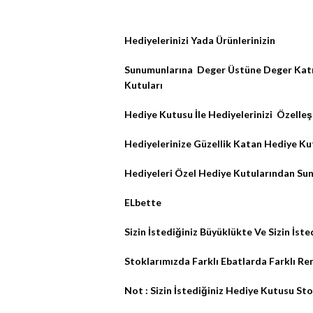
Hediyelerinizi Yada Ürünlerinizin
Sunumunlarına
Deger Üstüne Deger Katm
Kutuları
Hediye Kutusu İle Hediyelerinizi
Özelleş
Hediyelerinize Güzellik Katan Hediye Ku
Hediyeleri Özel Hediye Kutularından Su
ELbette
Sizin İstediğiniz Büyüklükte Ve Sizin İs
Stoklarımızda Farklı Ebatlarda Farklı R
Not : Sizin İstediğiniz Hediye Kutusu St