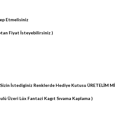
ep Etmelisiniz
an Fiyat İsteyebilirsiniz )
da Sizin İstediginiz Renklerde Hediye Kutusu ÜRETELİM Mİ
ulü Üzeri Lüx Fantazi Kagıt Sıvama Kaplama )