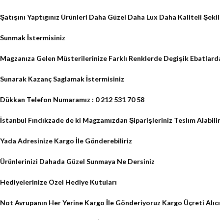
Şatışını Yaptıgınız Ürünleri Daha Güzel Daha Lux Daha Kaliteli Şekil
Sunmak İstermisiniz
Magzanıza Gelen Müsterilerinize Farklı Renklerde Degişik Ebatlar
Sunarak Kazanç Saglamak İstermisiniz
Dükkan Telefon Numaramız : 0 212 531 70 58
İstanbul Fındıkzade de ki Magzamızdan Şiparişleriniz Teslım Alabilir
Yada Adresinize Kargo İle Gönderebiliriz
Ürünlerinizi Dahada Güzel Sunmaya Ne Dersiniz
Hediyelerinize Özel Hediye Kutuları
Not Avrupanın Her Yerine Kargo İle Gönderiyoruz Kargo Üçreti Alıcı