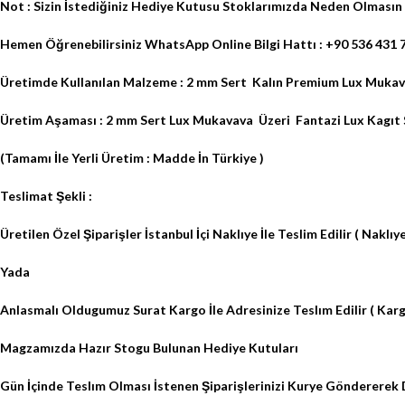
Not : Sizin İstediğiniz Hediye Kutusu Stoklarımızda Neden Olmasın 
Hemen Öğrenebilirsiniz WhatsApp Online Bilgi Hattı : +90 536 431 
Üretimde Kullanılan Malzeme : 2 mm Sert
Kalın Premium Lux Mukava
Üretim Aşaması : 2 mm Sert Lux Mukavava
Üzeri
Fantazi Lux Kagıt S
(Tamamı İle Yerli Üretim : Madde İn Türkiye )
Teslimat Şekli :
Üretilen Özel Şiparişler İstanbul İçi Naklıye İle Teslim Edilir ( Naklıye
Yada
Anlasmalı Oldugumuz Surat Kargo İle Adresinize Teslım Edilir ( Kargo
Magzamızda Hazır Stogu Bulunan Hediye Kutuları
Gün İçinde Teslım Olması İstenen Şiparişlerinizi Kurye Göndererek 