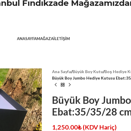
stanbul Fındıkzade Mağazamızdan
ANASAYFA
MAĞAZA
İLETIŞIM
Ana Sayfa
/
Büyük Boy Kutu
/
Boş Hediye K
Büyük Boy Jumbo Hediye Kutusu Ebat:35
Büyük Boy Jumbo
Ebat:35/35/28 c
1,250.00
₺
(KDV Hariç)