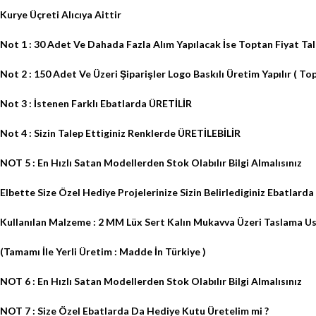
Kurye Üçreti Alıcıya Aittir
Not 1 : 30 Adet Ve Dahada Fazla Alım Yapılacak İse Toptan Fiyat Tal
Not 2 : 150 Adet Ve Üzeri Şiparişler Logo Baskılı Üretim Yapılır ( Topt
Not 3 : İstenen Farklı Ebatlarda ÜRETİLİR
Not 4 : Sizin Talep Ettiginiz Renklerde ÜRETİLEBİLİR
NOT 5 : En Hızlı Satan Modellerden Stok Olabılır Bilgi Almalısınız
Elbette Size Özel Hediye Projelerinize Sizin Belirlediginiz Ebatlar
Kullanılan Malzeme : 2 MM Lüx Sert Kalın Mukavva Üzeri Taslama Us
(Tamamı İle Yerli Üretim : Madde İn Türkiye )
NOT 6 : En Hızlı Satan Modellerden Stok Olabılır Bilgi Almalısınız
NOT 7 : Size Özel Ebatlarda Da Hediye Kutu Üretelim mi ?