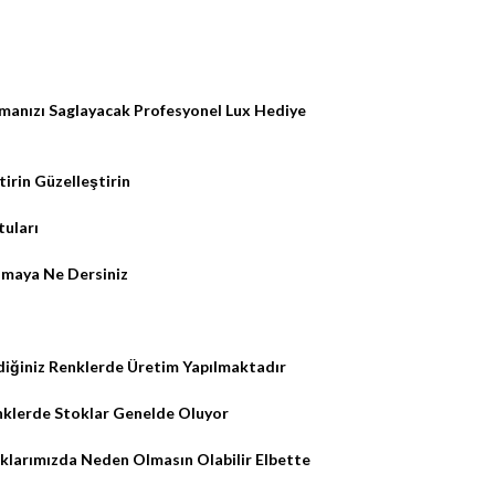
anızı Saglayacak Profesyonel Lux Hediye
tirin Güzelleştirin
tuları
nmaya Ne Dersiniz
tediğiniz Renklerde Üretim Yapılmaktadır
enklerde Stoklar Genelde Oluyor
oklarımızda Neden Olmasın Olabilir Elbette