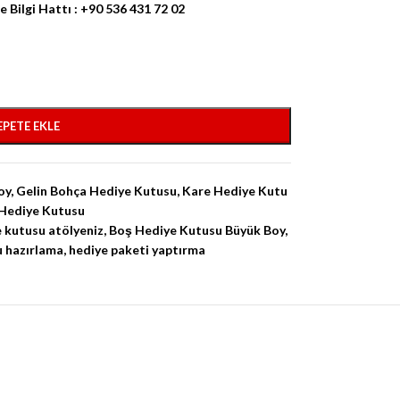
Bilgi Hattı : +90 536 431 72 02
EPETE EKLE
oy
,
Gelin Bohça Hediye Kutusu
,
Kare Hediye Kutu
 Hediye Kutusu
 kutusu atölyeniz
,
Boş Hediye Kutusu Büyük Boy
,
 hazırlama
,
hediye paketi yaptırma