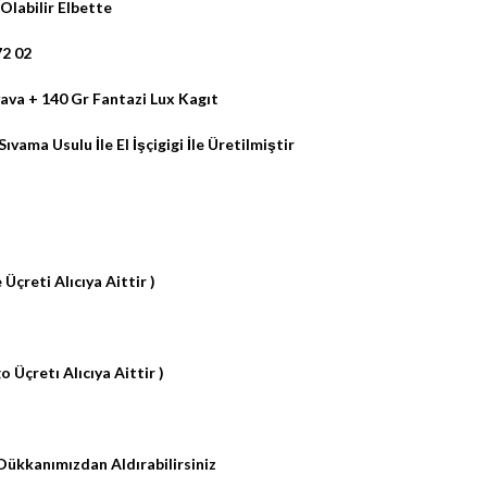
Olabilir Elbette
72 02
va + 140 Gr Fantazi Lux Kagıt
ıvama Usulu İle El İşçigigi İle Üretilmiştir
 Üçreti Alıcıya Aittir )
 Üçretı Alıcıya Aittir )
Dükkanımızdan Aldırabilirsiniz