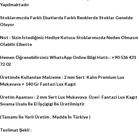
Yapılmaktadır
Stoklarımızda Farklı Ebatlarda Farklı Renklerde Stoklar Genelde
Oluyor
Not : Sizin İstediğiniz Hediye Kutusu Stoklarımızda Neden Olmasın
Olabilir Elbette
Hemen Öğrenebilirsiniz WhatsApp Online Bilgi Hattı : +90 536 431
72 02
Üretimde Kullanılan Malzeme : 2 mm Sert
Kalın Premium Lux
Mukavava + 140 Gr Fantazi Lux Kagıt
Üretim Aşaması : 2 mm Sert Lux Mukavava
Üzeri
Fantazi Lux Kagıt
Sıvama Usulu İle El İşçigigi İle Üretilmiştir
(Tamamı İle Yerli Üretim : Madde İn Türkiye )
Teslimat Şekli :