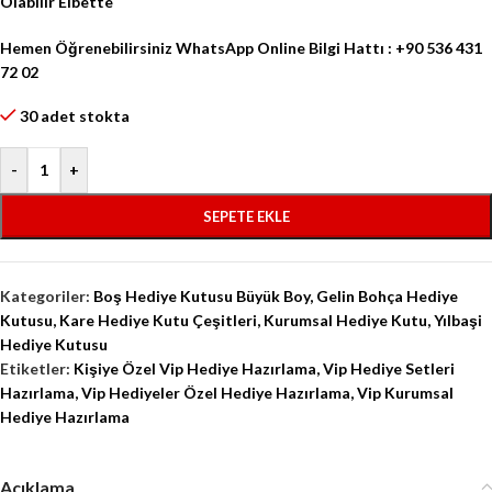
Olabilir Elbette
Hemen Öğrenebilirsiniz WhatsApp Online Bilgi Hattı : +90 536 431
72 02
30 adet stokta
-
+
SEPETE EKLE
Kategoriler:
Boş Hediye Kutusu Büyük Boy
,
Gelin Bohça Hediye
Kutusu
,
Kare Hediye Kutu Çeşitleri
,
Kurumsal Hediye Kutu
,
Yılbaşi
Hediye Kutusu
Etiketler:
Kişiye Özel Vip Hediye Hazırlama
,
Vip Hediye Setleri
Hazırlama
,
Vip Hediyeler Özel Hediye Hazırlama
,
Vip Kurumsal
Hediye Hazırlama
Açıklama