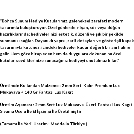
“Bohça Sunum Hediye Kutularımız, geleneksel zarafeti modern
tasarımla buluşturuyor. Özel günlerde, nişan, söz veya düğün
hazırlıklarında; hediyelerinizi estetik, düzenli ve şık bir şekilde
sunmanızı sağlar. Dayanıklı yapısı, zarif detayları ve gösterişli kapak
tasarımıyla kutunuz, içindeki hediyeler kadar değerli bir anı haline
gelir. Hem göze hitap eden hem de duygulara dokunan bu özel
kutular, sevdiklerinize sunacağınız hediyeyi unutulmaz kılar.”
Üretimde Kullanılan Malzeme : 2 mm Sert
Kalın Premium Lux
Mukavava + 140 Gr Fantazi Lux Kagıt
Üretim Aşaması : 2 mm Sert Lux Mukavava
Üzeri
Fantazi Lux Kagıt
Sıvama Usulu İle El İşçigigi İle Üretilmiştir
(Tamamı İle Yerli Üretim : Madde İn Türkiye )