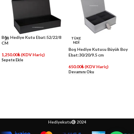
Boş Hediye Kutu Ebat:52/22/8
TÜKE
NDİ
CM
Boş Hediye Kutusu Büyük Boy
1,250.00
₺
(KDV Hariç)
Ebat:30/20/9.5 cm
Sepete Ekle
650.00
₺
(KDV Hariç)
Devamını Oku
Hediyekutu
2024