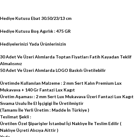
Hediye Kutusu Ebat 30.50/23/13 cm
Hediye Kutusu Boş Agırlık : 475 GR
Hediyelerinizi Yada Ürünlerinizin
30 Adet Ve Üzeri Alımlarda Toptan Fiyatları Fatih Kayadan Teklif
Almalısınız
50 Adet Ve Üzeri Alımlarda LOGO Baskılı Üretilebilir
Üretimde Kullanılan Malzeme : 2 mm Sert Kalın Premium Lux
Mukavava + 140 Gr Fantazi Lux Kagıt
Üretim Aşaması : 2 mm Sert Lux Mukavava Üzeri Fantazi Lux Kagıt
Sıvama Usulu İle El İşçigigi İle Üretilmiştir
(Tamamı İle Yerli Üretim : Madde İn Türkiye )
Teslimat Şekli :
Üretilen Özel Şiparişler İstanbul İçi Naklıye İle Teslim Edilir (
Naklıye Üçreti Alıcıya Aittir )
Yada