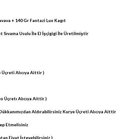
vava + 140 Gr Fantazi Lux Kagıt
 Sıvama Usulu İle El İşçigigi İle Üretilmiştir
 Üçreti Alıcıya Aittir )
 Üçretı Alıcıya Aittir )
ükkanımızdan Aldırabilirsiniz Kurye Üçreti Alıcıya Aittir
ep Etmelisiniz
an Fiyat İsteyebilirsiniz )