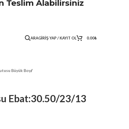
 Teslim Alabilirsiniz
ARA
GIRIŞ YAP / KAYIT OL
0.00
₺
utusu Büyük Boy
/
u Ebat:30.50/23/13