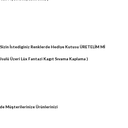
da Sizin İstediginiz Renklerde Hediye Kutusu ÜRETELİM Mİ
Usulü Üzeri Lüx Fantazi Kagıt Sıvama Kaplama )
de Müşterilerinize Ürünlerinizi