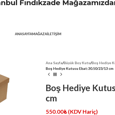
stanbul Fındıkzade Mağazamızdan
ANASAYFA
MAĞAZA
İLETIŞIM
Ana Sayfa
/
Büyük Boy Kutu
/
Boş Hediye K
Boş Hediye Kutusu Ebat:30.50/23/13 cm
Boş Hediye Kutus
cm
550.00
₺
(KDV Hariç)