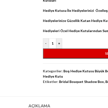
Kutuları
Hediye Kutusu İle Hediyelerinizi
Özelleş
Hediyelerinize Güzellik Katan Hediye Ku
Hediyeleri Özel Hediye Kutularından Su
-
+
S
Kategoriler:
Boş Hediye Kutusu Büyük B
Hediye Kutu
Etiketler:
Bridal Bouquet Shadow Box
,
B
AÇIKLAMA