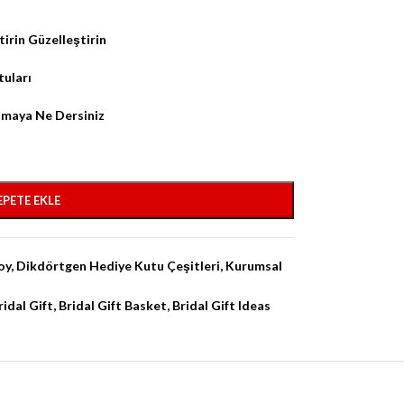
tirin Güzelleştirin
tuları
nmaya Ne Dersiniz
EPETE EKLE
oy
,
Dikdörtgen Hediye Kutu Çeşitleri
,
Kurumsal
ridal Gift
,
Bridal Gift Basket
,
Bridal Gift Ideas