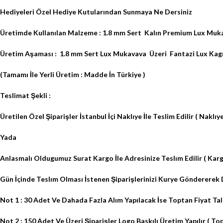
Hediyeleri Özel Hediye Kutularından Sunmaya Ne Dersiniz
Üretimde Kullanılan Malzeme : 1.8 mm Sert
Kalın Premium Lux Muka
Üretim Aşaması :
1.8 mm Sert Lux Mukavava
Üzeri
Fantazi Lux Kagıt
(Tamamı İle Yerli Üretim : Madde İn Türkiye )
Teslimat Şekli :
Üretilen Özel Şiparişler
İstanbul İçi Naklıye İle Teslim Edilir ( Naklıye
Yada
Anlasmalı Oldugumuz Surat Kargo İle Adresinize Teslım Edilir ( Kargo
Gün İçinde Teslım Olması İstenen Şiparişlerinizi Kurye Göndererek D
Not 1 : 30 Adet Ve Dahada Fazla Alım Yapılacak İse Toptan Fiyat Tal
Not 2 : 150 Adet Ve Üzeri Şiparişler Logo Baskılı Üretim Yapılır ( Topt