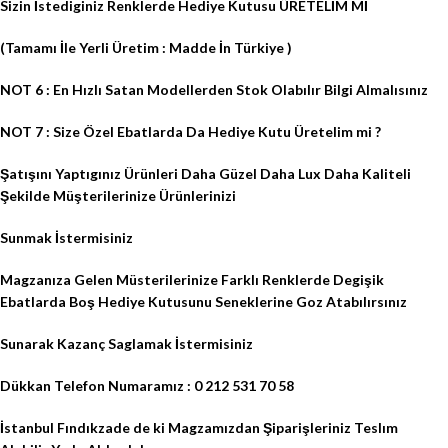
Sizin İstediginiz Renklerde Hediye Kutusu ÜRETELİM Mİ
(Tamamı İle Yerli Üretim : Madde İn Türkiye )
NOT 6 : En Hızlı Satan Modellerden Stok Olabılır Bilgi Almalısınız
NOT 7 : Size Özel Ebatlarda Da Hediye Kutu Üretelim mi ?
Şatışını Yaptıgınız Ürünleri Daha Güzel Daha Lux Daha Kaliteli
Şekilde Müşterilerinize Ürünlerinizi
Sunmak İstermisiniz
Magzanıza Gelen Müsterilerinize Farklı Renklerde Degişik
Ebatlarda Boş Hediye Kutusunu Seneklerine Goz Atabılırsınız
Sunarak Kazanç Saglamak İstermisiniz
Dükkan Telefon Numaramız : 0 212 531 70 58
İstanbul Fındıkzade de ki Magzamızdan Şiparişleriniz Teslım