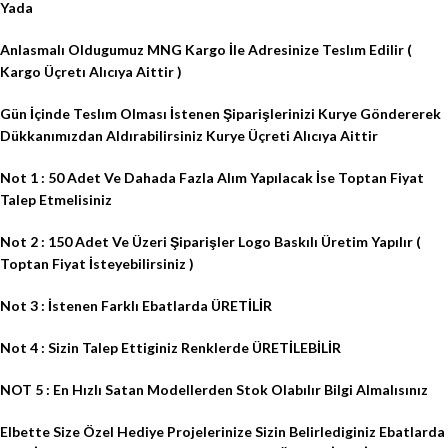
Yada
Anlasmalı Oldugumuz MNG Kargo İle Adresinize Teslım Edilir (
Kargo Üçretı Alıcıya Aittir )
Gün İçinde Teslım Olması İstenen Şiparişlerinizi Kurye Göndererek
Dükkanımızdan Aldırabilirsiniz Kurye Üçreti Alıcıya Aittir
Not 1 : 50 Adet Ve Dahada Fazla Alım Yapılacak İse Toptan Fiyat
Talep Etmelisiniz
Not 2 : 150 Adet Ve Üzeri Şiparişler Logo Baskılı Üretim Yapılır (
Toptan Fiyat İsteyebilirsiniz )
Not 3 : İstenen Farklı Ebatlarda ÜRETİLİR
Not 4 : Sizin Talep Ettiginiz Renklerde ÜRETİLEBİLİR
NOT 5 : En Hızlı Satan Modellerden Stok Olabılır Bilgi Almalısınız
Elbette Size Özel Hediye Projelerinize Sizin Belirlediginiz Ebatlarda