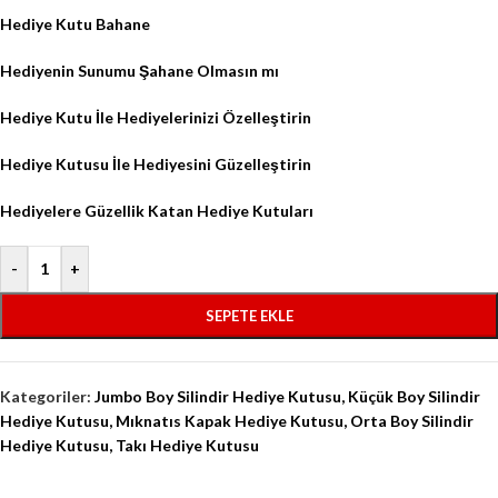
Hediye Kutu Bahane
Hediyenin Sunumu Şahane Olmasın mı
Hediye Kutu İle Hediyelerinizi Özelleştirin
Hediye Kutusu İle Hediyesini Güzelleştirin
Hediyelere Güzellik Katan Hediye Kutuları
-
+
SEPETE EKLE
Kategoriler:
Jumbo Boy Silindir Hediye Kutusu
,
Küçük Boy Silindir
Hediye Kutusu
,
Mıknatıs Kapak Hediye Kutusu
,
Orta Boy Silindir
Hediye Kutusu
,
Takı Hediye Kutusu