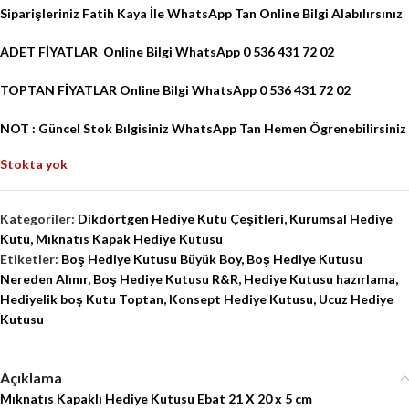
Siparişleriniz Fatih Kaya İle WhatsApp Tan Online Bilgi Alabılırsınız
ADET FİYATLAR Online Bilgi WhatsApp 0 536 431 72 02
TOPTAN FİYATLAR Online Bilgi WhatsApp 0 536 431 72 02
NOT : Güncel Stok Bılgisiniz WhatsApp Tan Hemen Ögrenebilirsiniz
Stokta yok
Kategoriler:
Dikdörtgen Hediye Kutu Çeşitleri
,
Kurumsal Hediye
Kutu
,
Mıknatıs Kapak Hediye Kutusu
Etiketler:
Boş Hediye Kutusu Büyük Boy
,
Boş Hediye Kutusu
Nereden Alınır
,
Boş Hediye Kutusu R&R
,
Hediye Kutusu hazırlama
,
Hediyelik boş Kutu Toptan
,
Konsept Hediye Kutusu
,
Ucuz Hediye
Kutusu
Açıklama
Mıknatıs Kapaklı Hediye Kutusu Ebat 21 X 20 x 5 cm