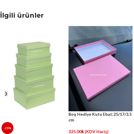
İlgili ürünler
Boş Hediye Kutu Ebat;25/17/3.5
cm
-29%
325.00
₺
(KDV Hariç)