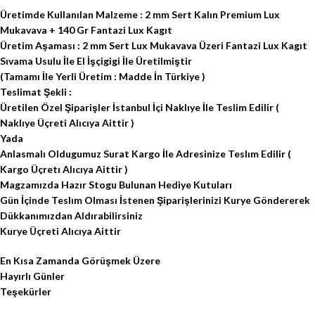
Üretimde Kullanılan Malzeme : 2 mm Sert Kalın Premium Lux
Mukavava + 140 Gr Fantazi Lux Kagıt
Üretim Aşaması : 2 mm Sert Lux Mukavava Üzeri Fantazi Lux Kagıt
Sıvama Usulu İle El İşçigigi İle Üretilmiştir
(Tamamı İle Yerli Üretim : Madde İn Türkiye )
Teslimat Şekli :
Üretilen Özel Şiparişler İstanbul İçi Naklıye İle Teslim Edilir (
Naklıye Üçreti Alıcıya Aittir )
Yada
Anlasmalı Oldugumuz Surat Kargo İle Adresinize Teslım Edilir (
Kargo Üçretı Alıcıya Aittir )
Magzamızda Hazır Stogu Bulunan Hediye Kutuları
Gün İçinde Teslım Olması İstenen Şiparişlerinizi Kurye Göndererek
Dükkanımızdan Aldırabilirsiniz
Kurye Üçreti Alıcıya Aittir
En Kısa Zamanda Görüşmek Üzere
Hayırlı Günler
Teşekürler