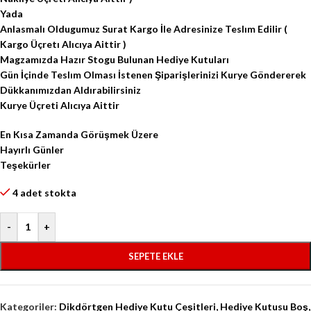
Yada
Anlasmalı Oldugumuz Surat Kargo İle Adresinize Teslım Edilir (
Kargo Üçretı Alıcıya Aittir )
Magzamızda Hazır Stogu Bulunan Hediye Kutuları
Gün İçinde Teslım Olması İstenen Şiparişlerinizi Kurye Göndererek
Dükkanımızdan Aldırabilirsiniz
Kurye Üçreti Alıcıya Aittir
En Kısa Zamanda Görüşmek Üzere
Hayırlı Günler
Teşekürler
4 adet stokta
-
+
SEPETE EKLE
Kategoriler:
Dikdörtgen Hediye Kutu Çeşitleri
,
Hediye Kutusu Boş
,