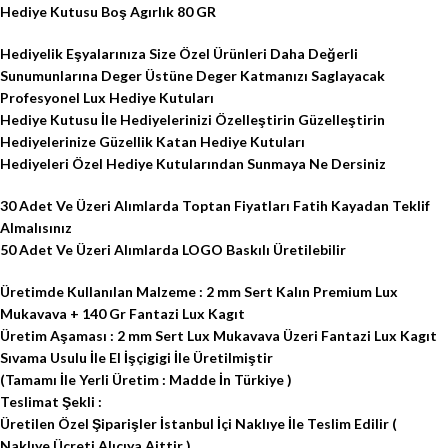
Hediye Kutusu Boş Agırlık 80 GR
Hediyelik Eşyalarınıza Size Özel Ürünleri Daha Değerli
Sunumunlarına Deger Üstüne Deger Katmanızı Saglayacak
Profesyonel Lux Hediye Kutuları
Hediye Kutusu İle Hediyelerinizi Özelleştirin Güzelleştirin
Hediyelerinize Güzellik Katan Hediye Kutuları
Hediyeleri Özel Hediye Kutularından Sunmaya Ne Dersiniz
30 Adet Ve Üzeri Alımlarda Toptan Fiyatları Fatih Kayadan Teklif
Almalısınız
50 Adet Ve Üzeri Alımlarda LOGO Baskılı Üretilebilir
Üretimde Kullanılan Malzeme : 2 mm Sert Kalın Premium Lux
Mukavava + 140 Gr Fantazi Lux Kagıt
Üretim Aşaması : 2 mm Sert Lux Mukavava Üzeri Fantazi Lux Kagıt
Sıvama Usulu İle El İşçigigi İle Üretilmiştir
(Tamamı İle Yerli Üretim : Madde İn Türkiye )
Teslimat Şekli :
Üretilen Özel Şiparişler İstanbul İçi Naklıye İle Teslim Edilir (
Naklıye Üçreti Alıcıya Aittir )