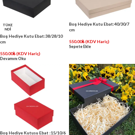
Boş Hediye Kutu Ebat:40/30/7
TÜKE
NDİ
cm
Boş Hediye Kutu Ebat:38/28/10
550.00
₺
(KDV Hariç)
cm
Sepete Ekle
550.00
₺
(KDV Hariç)
Devamını Oku
Boş Hediye Kutusu Ebat :15/10/6