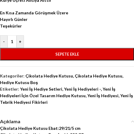
Kurye Üçreti Alıcıya Aittir
En Kısa Zamanda Görüşmek Üzere
Hayırlı Günler
Teşekürler
-
+
SEPETE EKLE
Kategoriler:
Çikolata Hediye Kutusu
,
Çikolata Hediye Kutusu
,
Hediye Kutusu Boş
Etiketler:
Yeni İş Hediye Setleri
,
Yeni İş Hediyeleri -
,
Yeni İş
Hediyeleri İçin Özel Tasarım Hediye Kutusu
,
Yeni İş Hediyesi
,
Yeni İş
Tebrik Hediyesi Fikirleri
Açıklama
Çikolata Hediye Kutusu Ebat:29/21/5 cm