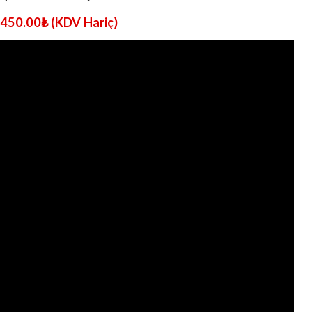
450.00
₺
(KDV Hariç)