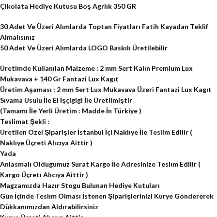
Çikolata Hediye Kutusu Boş Agrlık 350 GR
30 Adet Ve Üzeri Alımlarda Toptan Fiyatları Fatih Kayadan Teklif
Almalısınız
50 Adet Ve Üzeri Alımlarda LOGO Baskılı Üretilebilir
Üretimde Kullanılan Malzeme : 2 mm Sert Kalın Premium Lux
Mukavava + 140 Gr Fantazi Lux Kagıt
Üretim Aşaması : 2 mm Sert Lux Mukavava Üzeri Fantazi Lux Kagıt
Sıvama Usulu İle El İşçigigi İle Üretilmiştir
(Tamamı İle Yerli Üretim : Madde İn Türkiye )
Teslimat Şekli :
Üretilen Özel Şiparişler İstanbul İçi Naklıye İle Teslim Edilir (
Naklıye Üçreti Alıcıya Aittir )
Yada
Anlasmalı Oldugumuz Surat Kargo İle Adresinize Teslım Edilir (
Kargo Üçretı Alıcıya Aittir )
Magzamızda Hazır Stogu Bulunan Hediye Kutuları
Gün İçinde Teslım Olması İstenen Şiparişlerinizi Kurye Göndererek
Dükkanımızdan Aldırabilirsiniz