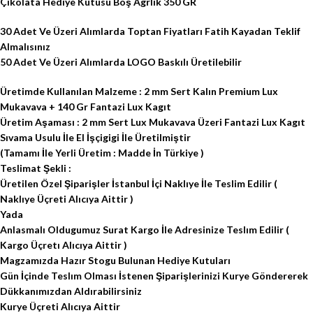
Çikolata Hediye Kutusu Boş Agrlık 350 GR
30 Adet Ve Üzeri Alımlarda Toptan Fiyatları Fatih Kayadan Teklif
Almalısınız
50 Adet Ve Üzeri Alımlarda LOGO Baskılı Üretilebilir
Üretimde Kullanılan Malzeme : 2 mm Sert Kalın Premium Lux
Mukavava + 140 Gr Fantazi Lux Kagıt
Üretim Aşaması : 2 mm Sert Lux Mukavava Üzeri Fantazi Lux Kagıt
Sıvama Usulu İle El İşçigigi İle Üretilmiştir
(Tamamı İle Yerli Üretim : Madde İn Türkiye )
Teslimat Şekli :
Üretilen Özel Şiparişler İstanbul İçi Naklıye İle Teslim Edilir (
Naklıye Üçreti Alıcıya Aittir )
Yada
Anlasmalı Oldugumuz Surat Kargo İle Adresinize Teslım Edilir (
Kargo Üçretı Alıcıya Aittir )
Magzamızda Hazır Stogu Bulunan Hediye Kutuları
Gün İçinde Teslım Olması İstenen Şiparişlerinizi Kurye Göndererek
Dükkanımızdan Aldırabilirsiniz
Kurye Üçreti Alıcıya Aittir