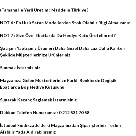
(Tamamı İle Yerli Üretim : Madde İn Türkiye )
NOT 6 : En Hızlı Satan Modellerden Stok Olabılır Bilgi Almalısınız
NOT 7 : Size Özel Ebatlarda Da Hediye Kutu Üretelim mi ?
Şatışını Yaptıgınız Ürünleri Daha Güzel Daha Lux Daha Kaliteli
Şekilde Müşterilerinize Ürünlerinizi
Sunmak İstermisiniz
Magzanıza Gelen Müsterilerinize Farklı Renklerde Degişik
Ebatlarda Boş Hediye Kutusunu
Sunarak Kazanç Saglamak İstermisiniz
Dükkan Telefon Numaramız : 0 212 531 70 58
İstanbul Fındıkzade de ki Magzamızdan Şiparişleriniz Teslım
Alabilir Yada Aldırabılırsınız