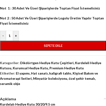
Not 1 : 30 Adet Ve Üzeri Şiparişlerde Toptan Fiyat İstemelisiniz
Not 2 : 50 Adet Ve Üzeri Şiparişlerde Logolu Üretim Yapılır Toptan
Fiyat İstemelisiniz
-
+
SEPETE EKLE
Kategoriler:
Dikdörtgen Hediye Kutu Çeşitleri
,
Kurdeleli Hediye
Kutusu
,
Kurumsal Hediye Kutu
,
Premium Hediye Kutu
Etiketler:
El yapımı
,
Hat sanatı
,
kaligrafi tablo
,
Kişisel Bakım ve
Aromaterapi Setleri
,
Minyatür koleksiyonu
,
özel şehir temalı
,
seramik obje
Açıklama
Kurdelalı Hediye Kutu 30/20/9.5 cm