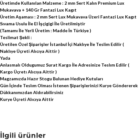
Üretimde Kullanılan Malzeme : 2 mm Sert Kalın Premium Lux
Mukavava + 140 Gr Fantazi Lux Kagıt
Üretim Aşaması : 2 mm Sert Lux Mukavava Üzeri Fantazi Lux Kagıt
Sıvama Usulu İle El İşçigigi İle Üretilmiştir
(Tamamı İle Yerli Üretim : Madde İn Türkiye )
Teslimat Şekli :
Üretilen Özel Şiparişler İstanbul İçi Naklıye İle Teslim Edilir (
Naklıye Üçreti Alıcıya Aittir )
Yada
Anlasmalı Oldugumuz Surat Kargo İle Adresinize Teslım Edilir (
Kargo Üçretı Alıcıya Aittir )
Magzamızda Hazır Stogu Bulunan Hediye Kutuları
Gün İçinde Teslım Olması İstenen Şiparişlerinizi Kurye Göndererek
Dükkanımızdan Aldırabilirsiniz
Kurye Üçreti Alıcıya Aittir
İlgili ürünler