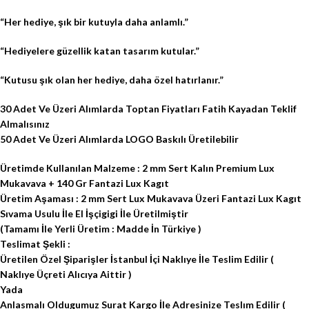
“Her hediye, şık bir kutuyla daha anlamlı.”
“Hediyelere güzellik katan tasarım kutular.”
“Kutusu şık olan her hediye, daha özel hatırlanır.”
30 Adet Ve Üzeri Alımlarda Toptan Fiyatları Fatih Kayadan Teklif
Almalısınız
50 Adet Ve Üzeri Alımlarda LOGO Baskılı Üretilebilir
Üretimde Kullanılan Malzeme : 2 mm Sert Kalın Premium Lux
Mukavava + 140 Gr Fantazi Lux Kagıt
Üretim Aşaması : 2 mm Sert Lux Mukavava Üzeri Fantazi Lux Kagıt
Sıvama Usulu İle El İşçigigi İle Üretilmiştir
(Tamamı İle Yerli Üretim : Madde İn Türkiye )
Teslimat Şekli :
Üretilen Özel Şiparişler İstanbul İçi Naklıye İle Teslim Edilir (
Naklıye Üçreti Alıcıya Aittir )
Yada
Anlasmalı Oldugumuz Surat Kargo İle Adresinize Teslım Edilir (