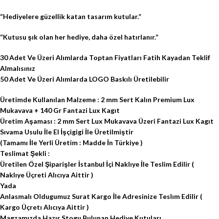
“Hediyelere güzellik katan tasarım kutular.”
“Kutusu şık olan her hediye, daha özel hatırlanır.”
30 Adet Ve Üzeri Alımlarda Toptan Fiyatları Fatih Kayadan Teklif
Almalısınız
50 Adet Ve Üzeri Alımlarda LOGO Baskılı Üretilebilir
Üretimde Kullanılan Malzeme : 2 mm Sert Kalın Premium Lux
Mukavava + 140 Gr Fantazi Lux Kagıt
Üretim Aşaması : 2 mm Sert Lux Mukavava Üzeri Fantazi Lux Kagıt
Sıvama Usulu İle El İşçigigi İle Üretilmiştir
(Tamamı İle Yerli Üretim : Madde İn Türkiye )
Teslimat Şekli :
Üretilen Özel Şiparişler İstanbul İçi Naklıye İle Teslim Edilir (
Naklıye Üçreti Alıcıya Aittir )
Yada
Anlasmalı Oldugumuz Surat Kargo İle Adresinize Teslım Edilir (
Kargo Üçretı Alıcıya Aittir )
Magzamızda Hazır Stogu Bulunan Hediye Kutuları