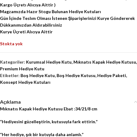
Kargo Üçretı Alıcıya Aittir )
Magzamızda Hazır Stogu Bulunan Hediye Kutuları
Gün İçinde Teslım Olması İstenen Şiparişlerinizi Kurye Göndererek
Dükkanımızdan Aldırabilirsiniz
Kurye Üçreti Alıcıya Aittir
Stokta yok
Kategoriler:
Kurumsal Hediye Kutu
,
Mıknatıs Kapak Hediye Kutusu
,
Premium Hediye Kutu
Etiketler:
Boş Hediye Kutu
,
Boş Hediye Kutusu
,
Hediye Paketi
,
Konsept Hediye Kutuları
Açıklama
Mıknatıs Kapak Hediye Kutusu Ebat :34/21/8 cm
“Hediyesini güzelleştirin, kutusuyla fark ettirin.”
“Her hediye, şık bir kutuyla daha anlamlı.”