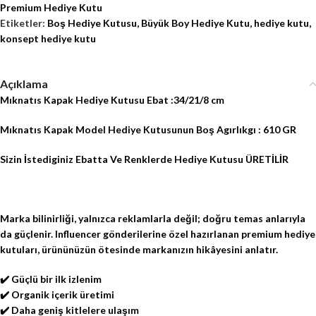
Premium Hediye Kutu
Etiketler:
Boş Hediye Kutusu
,
Büyük Boy Hediye Kutu
,
hediye kutu
,
konsept hediye kutu
Açıklama
Mıknatıs Kapak Hediye Kutusu Ebat :34/21/8 cm
Mıknatıs Kapak Model Hediye Kutusunun Boş Agırlıkgı : 610 GR
Sizin İstediginiz Ebatta Ve Renklerde Hediye Kutusu ÜRETİLİR
Marka bilinirliği, yalnızca reklamlarla değil; doğru temas anlarıyla
da güçlenir. Influencer gönderilerine özel hazırlanan premium hediye
kutuları, ürününüzün ötesinde markanızın hikâyesini anlatır.
✔️ Güçlü bir ilk izlenim
✔️ Organik içerik üretimi
✔️ Daha geniş kitlelere ulaşım