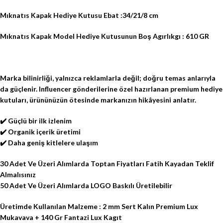
Mıknatıs Kapak Hediye Kutusu Ebat :34/21/8 cm
Mıknatıs Kapak Model Hediye Kutusunun Boş Agırlıkgı : 610 GR
Marka bilinirliği, yalnızca reklamlarla değil; doğru temas anlarıyla
da güçlenir. Influencer gönderilerine özel hazırlanan premium hediye
kutuları, ürününüzün ötesinde markanızın hikâyesini anlatır.
✔️ Güçlü bir ilk izlenim
✔️ Organik içerik üretimi
✔️ Daha geniş kitlelere ulaşım
30 Adet Ve Üzeri Alımlarda Toptan Fiyatları Fatih Kayadan Teklif
Almalısınız
50 Adet Ve Üzeri Alımlarda LOGO Baskılı Üretilebilir
Üretimde Kullanılan Malzeme : 2 mm Sert Kalın Premium Lux
Mukavava + 140 Gr Fantazi Lux Kagıt