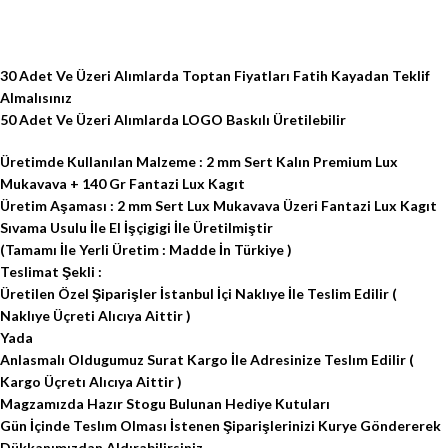
30 Adet Ve Üzeri Alımlarda Toptan Fiyatları Fatih Kayadan Teklif
Almalısınız
50 Adet Ve Üzeri Alımlarda LOGO Baskılı Üretilebilir
Üretimde Kullanılan Malzeme : 2 mm Sert Kalın Premium Lux
Mukavava + 140 Gr Fantazi Lux Kagıt
Üretim Aşaması : 2 mm Sert Lux Mukavava Üzeri Fantazi Lux Kagıt
Sıvama Usulu İle El İşçigigi İle Üretilmiştir
(Tamamı İle Yerli Üretim : Madde İn Türkiye )
Teslimat Şekli :
Üretilen Özel Şiparişler İstanbul İçi Naklıye İle Teslim Edilir (
Naklıye Üçreti Alıcıya Aittir )
Yada
Anlasmalı Oldugumuz Surat Kargo İle Adresinize Teslım Edilir (
Kargo Üçretı Alıcıya Aittir )
Magzamızda Hazır Stogu Bulunan Hediye Kutuları
Gün İçinde Teslım Olması İstenen Şiparişlerinizi Kurye Göndererek
Dükkanımızdan Aldırabilirsiniz