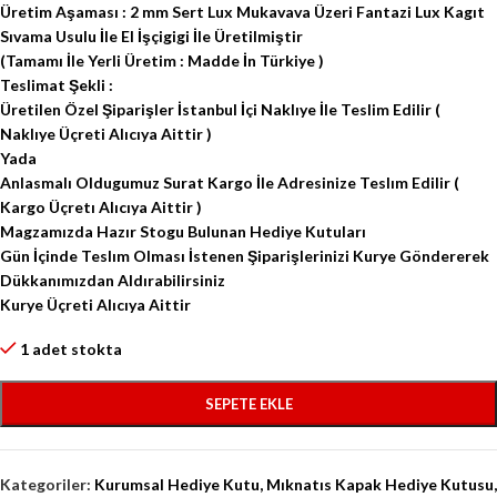
Üretim Aşaması : 2 mm Sert Lux Mukavava Üzeri Fantazi Lux Kagıt
Sıvama Usulu İle El İşçigigi İle Üretilmiştir
(Tamamı İle Yerli Üretim : Madde İn Türkiye )
Teslimat Şekli :
Üretilen Özel Şiparişler İstanbul İçi Naklıye İle Teslim Edilir (
Naklıye Üçreti Alıcıya Aittir )
Yada
Anlasmalı Oldugumuz Surat Kargo İle Adresinize Teslım Edilir (
Kargo Üçretı Alıcıya Aittir )
Magzamızda Hazır Stogu Bulunan Hediye Kutuları
Gün İçinde Teslım Olması İstenen Şiparişlerinizi Kurye Göndererek
Dükkanımızdan Aldırabilirsiniz
Kurye Üçreti Alıcıya Aittir
1 adet stokta
SEPETE EKLE
Kategoriler:
Kurumsal Hediye Kutu
,
Mıknatıs Kapak Hediye Kutusu
,