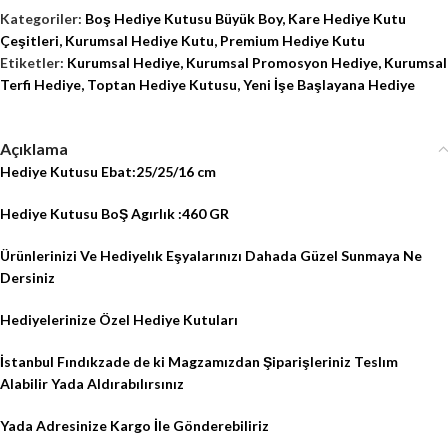
Kategoriler:
Boş Hediye Kutusu Büyük Boy
,
Kare Hediye Kutu
Çeşitleri
,
Kurumsal Hediye Kutu
,
Premium Hediye Kutu
Etiketler:
Kurumsal Hediye
,
Kurumsal Promosyon Hediye
,
Kurumsal
Terfi Hediye
,
Toptan Hediye Kutusu
,
Yeni İşe Başlayana Hediye
Açıklama
Hediye Kutusu Ebat:25/25/16 cm
Hediye Kutusu BoŞ Agırlık :460 GR
Ürünlerinizi Ve Hediyelık Eşyalarınızı Dahada Güzel Sunmaya Ne
Dersiniz
Hediyelerinize Özel Hediye Kutuları
İstanbul Fındıkzade de ki Magzamızdan Şiparişleriniz Teslım
Alabilir Yada Aldırabılırsınız
Yada Adresinize Kargo İle Gönderebiliriz