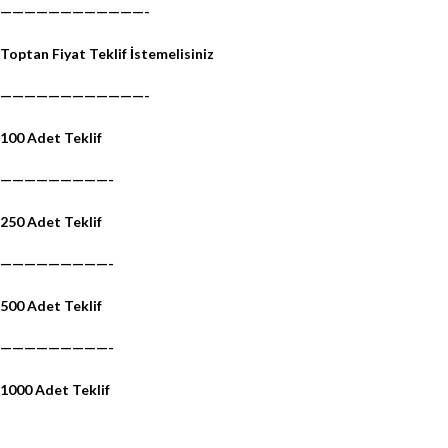
————————————-
Toptan Fiyat Teklif İstemelisiniz
————————————-
100 Adet Teklif
—————————-
250 Adet Teklif
—————————-
500 Adet Teklif
—————————-
1000 Adet Teklif