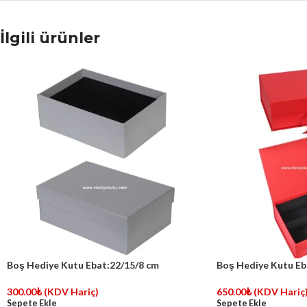
İlgili ürünler
Boş Hediye Kutu Ebat:22/15/8 cm
Boş Hediye Kutu Eb
300.00
₺
(KDV Hariç)
650.00
₺
(KDV Hariç
Sepete Ekle
Sepete Ekle