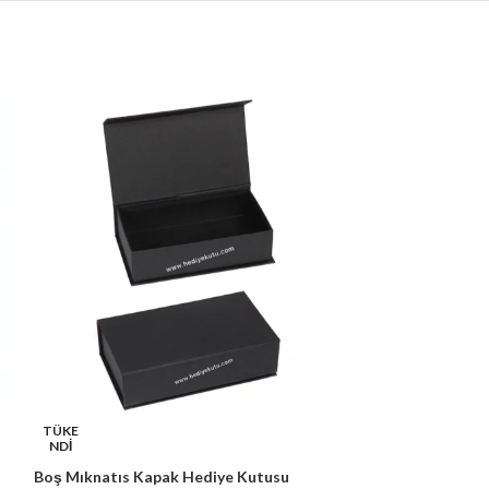
TÜKE
Çikolata Hediye
NDİ
Boş Mıknatıs Kapak Hediye Kutusu
900.00
₺
(KDV Ha