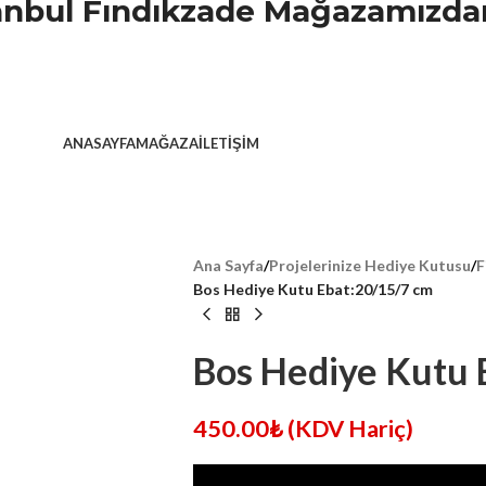
stanbul Fındıkzade Mağazamızdan
ANASAYFA
MAĞAZA
İLETIŞIM
Ana Sayfa
/
Projelerinize Hediye Kutusu
/
F
Bos Hediye Kutu Ebat:20/15/7 cm
Bos Hediye Kutu 
450.00
₺
(KDV Hariç)