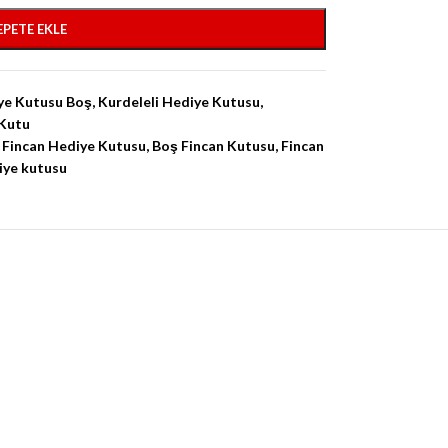
EPETE EKLE
ye Kutusu Boş
,
Kurdeleli Hediye Kutusu
,
Kutu
 Fincan Hediye Kutusu
,
Boş Fincan Kutusu
,
Fincan
iye kutusu