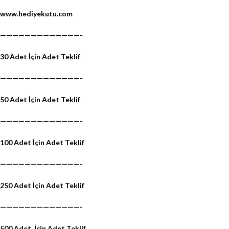
www.hediyekutu.com
—————————————-
30 Adet İçin Adet Teklif
—————————————-
50 Adet İçin Adet Teklif
—————————————-
100 Adet İçin Adet Teklif
—————————————-
250 Adet İçin Adet Teklif
—————————————-
500 Adet
İçin Adet Teklif