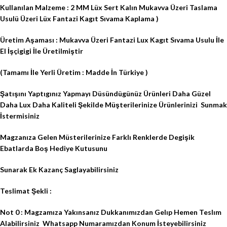
Kullanılan Malzeme : 2 MM Lüx Sert Kalın Mukavva Üzeri Taslama
Usulü Üzeri Lüx Fantazi Kagıt Sıvama Kaplama )
Üretim Aşaması : Mukavva Üzeri Fantazi Lux Kagıt Sıvama Usulu İle
El İşçigigi İle Üretilmiştir
(Tamamı İle Yerli Üretim : Madde İn Türkiye )
Şatışını Yaptıgınız Yapmayı Düsündügünüz Ürünleri Daha Güzel
Daha Lux Daha Kaliteli Şekilde Müşterilerinize Ürünlerinizi
Sunmak
İstermisiniz
Magzanıza Gelen Müsterilerinize Farklı Renklerde Degişik
Ebatlarda Boş Hediye Kutusunu
Sunarak Ek Kazanç Saglayabilirsiniz
Teslimat Şekli :
Not 0 : Magzamıza Yakınsanız Dukkanımızdan Gelıp Hemen Teslım
Alabilirsiniz
Whatsapp Numaramızdan Konum İsteyebilirsiniz