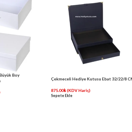
Büyük Boy
Çekmeceli Hediye Kutusu Ebat 32/22/8 
m
875.00
₺
(KDV Hariç)
)
Sepete Ekle