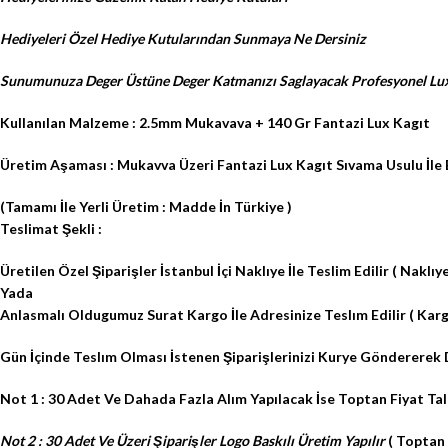
Hediyeleri Özel Hediye Kutularından Sunmaya Ne Dersiniz
Sunumunuza Deger Üstüne Deger Katmanızı Saglayacak Profesyonel Lux
Kullanılan Malzeme : 2.5mm Mukavava + 140 Gr Fantazi Lux Kagıt
Üretim Aşaması : Mukavva Üzeri Fantazi Lux Kagıt Sıvama Usulu İle El 
(Tamamı İle Yerli Üretim : Madde İn Türkiye )
Teslimat Şekli :
Üretilen Özel Şiparişler İstanbul İçi Naklıye İle Teslim Edilir ( Naklıye
Yada
Anlasmalı Oldugumuz Surat Kargo İle Adresinize Teslım Edilir ( Kargo
Gün İçinde Teslım Olması İstenen Şiparişlerinizi Kurye Göndererek D
Not 1 : 30 Adet Ve Dahada Fazla Alım Yapılacak İse Toptan Fiyat Tal
Not 2 : 30 Adet Ve Üzeri Şiparişler Logo Baskılı Üretim Yapılır
( Toptan F