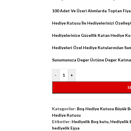
100 Adet Ve Üzeri Alımlarda Toptan Fiya
Hediye Kutusu İle Hediyelerinizi Özelleşt
Hediyelerinize Güzellik Katan Hediye Ku
Hediyeleri Özel Hediye Kutularından Su
Sunumunuza Deger Üstüne Deger Katmanı
-
+
S
Kategoriler:
Boş Hediye Kutusu Büyük B
Hediye Kutusu
Etiketler:
Hediyelik Boş kutu
,
Hediyelik 
hediyelik Eşya