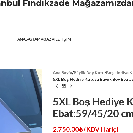
stanbul Fındıkzade Mağazamızdan
ANASAYFA
MAĞAZA
İLETIŞIM
Ana Sayfa
/
Büyük Boy Kutu
/
Boş Hediye K
5XL Boş Hediye Kutusu Büyük Boy Ebat:
5XL Boş Hediye 
Ebat:59/45/20 c
2,750.00
₺
(KDV Hariç)