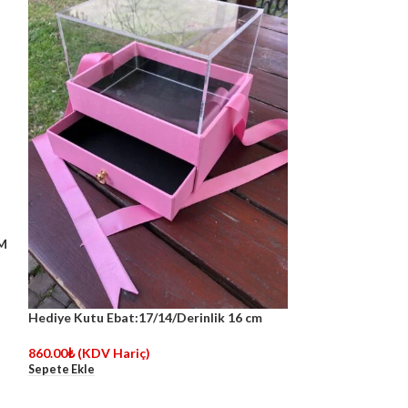
Hediye Kutusu Eb
CM
Bölmelı
550.00
₺
(KDV Ha
Sepete Ekle
Hediye Kutu Ebat:17/14/Derinlik 16 cm
860.00
₺
(KDV Hariç)
Sepete Ekle