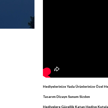
Hediyelerinize Yada Ürünlerinize Özel H
Tasarım Dizayn Sunum Sizden
Hediyelere Güzellik Katan Hediye Kutula