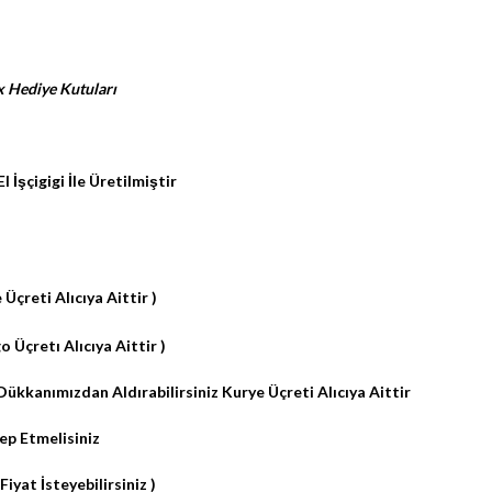
 Hediye Kutuları
İşçigigi İle Üretilmiştir
 Üçreti Alıcıya Aittir )
 Üçretı Alıcıya Aittir )
ükkanımızdan Aldırabilirsiniz Kurye Üçreti Alıcıya Aittir
ep Etmelisiniz
iyat İsteyebilirsiniz )