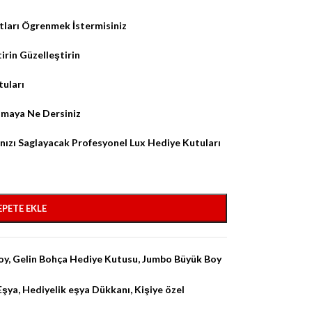
tları Ögrenmek İstermisiniz
irin Güzelleştirin
tuları
nmaya Ne Dersiniz
zı Saglayacak Profesyonel Lux Hediye Kutuları
EPETE EKLE
oy
,
Gelin Bohça Hediye Kutusu
,
Jumbo Büyük Boy
Eşya
,
Hediyelik eşya Dükkanı
,
Kişiye özel