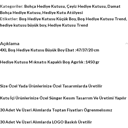
Kategoriler:
Bohça Hediye Kutusu
,
Çeyiz Hediye Kutusu
,
Damat
Bohça Hediye Kutusu
,
Hediye Kutu Atölyesi
Etiketler:
Boş Hediye Kutusu Küçük Boy
,
Boş Hediye Kutusu Trend
,
hediye kutusu büyük boy
,
Hediye Kutusu Trend
Açıklama
4XL Boş Hediye Kutusu Büyük Boy Ebat :47/37/20 cm
Hediye Kutusu M ıknatıs Kapaklı Boş Agırlık :1450 gr
Size Özel Yada Ürünlerinize Özel Tasarımlarda Üretilir
Kutu İçi Ürünlerinize Özel Sünger Kesım Tasarrım Ve Üretimi Yapılır
30 Adet Ve Üzeri Alımlarda Toptan Fiyatları Ögrenmelısınız
30 Adet Ve Üzeri Alımlarda LOGO Baskılı Üretilir