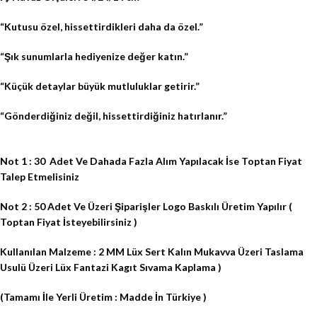
“Kutusu özel, hissettirdikleri daha da özel.”
“Şık sunumlarla hediyenize değer katın.”
“Küçük detaylar büyük mutluluklar getirir.”
“Gönderdiğiniz değil, hissettirdiğiniz hatırlanır.”
Not 1 : 30
Adet Ve Dahada Fazla Alım Yapılacak İse Toptan Fiyat
Talep Etmelisiniz
Not 2 : 50 Adet
Ve Üzeri Şiparişler
Logo
Baskılı
Üretim Yapılır
(
Toptan Fiyat İsteyebilirsiniz )
Kullanılan Malzeme : 2 MM Lüx Sert Kalın Mukavva Üzeri Taslama
Usulü Üzeri Lüx Fantazi Kagıt Sıvama Kaplama )
(Tamamı İle Yerli Üretim : Madde İn Türkiye )