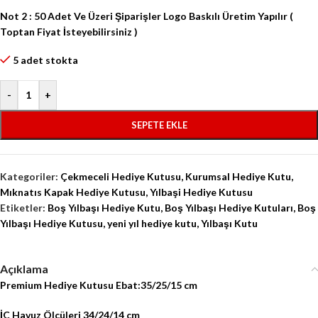
Not 2 : 50 Adet
Ve Üzeri Şiparişler
Logo
Baskılı
Üretim Yapılır
(
Toptan Fiyat İsteyebilirsiniz )
5 adet stokta
-
+
SEPETE EKLE
Kategoriler:
Çekmeceli Hediye Kutusu
,
Kurumsal Hediye Kutu
,
Mıknatıs Kapak Hediye Kutusu
,
Yılbaşi Hediye Kutusu
Etiketler:
Boş Yılbaşı Hediye Kutu
,
Boş Yılbaşı Hediye Kutuları
,
Boş
Yılbaşı Hediye Kutusu
,
yeni yıl hediye kutu
,
Yılbaşı Kutu
Açıklama
Premium Hediye Kutusu Ebat:35/25/15 cm
İÇ Havuz Ölçüleri 34/24/14 cm