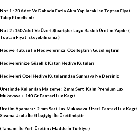
Not 1 : 30 Adet Ve Dahada Fazla Alım Yapılacak İse Toptan Fiyat
Talep Etmelisiniz
Not 2 : 150 Adet Ve Üzeri Şiparişler Logo Baskılı Üretim Yapılır (
Toptan Fiyat İsteyebilirsiniz )
Hediye Kutusu İle Hediyelerinizi
Özelleştirin Güzelleştirin
Hediyelerinize Güzellik Katan Hediye Kutuları
Hediyeleri Özel Hediye Kutularından Sunmaya Ne Dersiniz
Üretimde Kullanılan Malzeme : 2 mm Sert
Kalın Premium Lux
Mukavava + 140 Gr Fantazi Lux Kagıt
Üretim Aşaması :
2 mm Sert Lux Mukavava
Üzeri
Fantazi Lux Kagıt
Sıvama Usulu İle El İşçigigi İle Üretilmiştir
(Tamamı İle Yerli Üretim : Madde İn Türkiye )