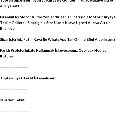
Toptan Şiparişleriniz Araç Kurye İle Gönderilir Araç Nakliye Üçreti
Alıcıya Aittir
İstanbul İçi Motor Kurye Yonlendiriseniz Siparişiniz Motor Kuryeye
Teslim Edilerek Siparişiniz Size Ulasır Kurye Üçreti Alıcıya Aittir
Bilginize
Siparişleriniz Fatih Kaya İle WhatsApp Tan Online Bilgi Alabılırsınız
Farklı Projelerinizde Kullanmak İsteyecegınız Özel Lüx Hediye
Kutuları
—————————
Toptan Fiyat Teklif İstemelisiniz
—————————
30 Adet Teklif
—————————-