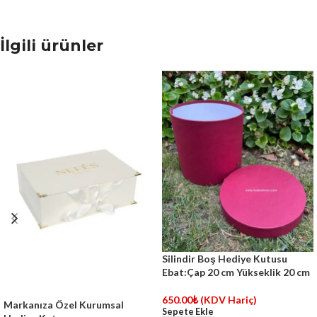
İlgili ürünler
Silindir Boş Hediye Kutusu
Ebat:Çap 20 cm Yükseklik 20 cm
650.00
₺
(KDV Hariç)
Markanıza Özel Kurumsal
Sepete Ekle