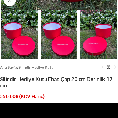
Click to enlarge
Ana Sayfa
/
Silindir Hediye Kutu
Silindir Hediye Kutu Ebat:Çap 20 cm Derinlik 12
cm
550.00
₺
(KDV Hariç)