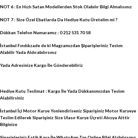
NOT 6 : En Hızlı Satan Modellerden Stok Olabılır Bilgi Almalısınız
NOT 7 : Size Özel Ebatlarda Da Hediye Kutu Üretelim mi ?
Dükkan Telefon Numaramız : 0 212 531 70 58
İstanbul Fındıkzade de ki Magzamızdan Şiparişleriniz Teslım
Alabilir Yada Aldırabılırsınız
Yada Adresinize Kargo İle Gönderebiliriz
Hediye Kutu Teslimat : Kargo İle Yada Dükkanımızdan Teslım
Alabilirsiniz
İstanbul İçi Motor Kurye Yonlendiriseniz Siparişiniz Motor Kuryeye
Teslim Edilerek Siparişiniz Size Ulasır Kurye Üçreti Alıcıya Aittir
Bilginize
Siparişleriniz Fatih Kaya İle WhatsApp Tan Online Bilgi Alabılırsınız