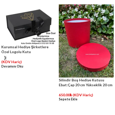
Kurumsal Hediye Şirketlere
Özel Logolu Kutu
(KDV Hariç)
Devamını Oku
Silindir Boş Hediye Kutusu
Ebat:Çap 20 cm Yükseklik 20 cm
650.00
₺
(KDV Hariç)
Sepete Ekle