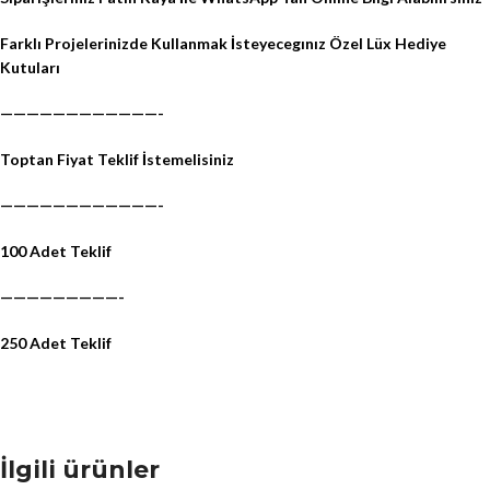
Farklı Projelerinizde Kullanmak İsteyecegınız Özel Lüx Hediye
Kutuları
————————————-
Toptan Fiyat Teklif İstemelisiniz
————————————-
100 Adet Teklif
—————————-
250 Adet Teklif
İlgili ürünler