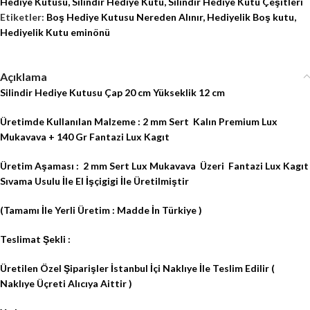
Hediye Kutusu
,
Silindir Hediye Kutu
,
Silindir Hediye Kutu Çeşitleri
Etiketler:
Boş Hediye Kutusu Nereden Alınır
,
Hediyelik Boş kutu
,
Hediyelik Kutu eminönü
Açıklama
Silindir Hediye Kutusu Çap 20 cm Yükseklik 12 cm
Üretimde Kullanılan Malzeme : 2 mm Sert
Kalın Premium Lux
Mukavava + 140 Gr Fantazi Lux Kagıt
Üretim Aşaması :
2 mm Sert Lux Mukavava
Üzeri
Fantazi Lux Kagıt
Sıvama Usulu İle El İşçigigi İle Üretilmiştir
(Tamamı İle Yerli Üretim :
Madde İn Türkiye
)
Teslimat Şekli :
Üretilen Özel Şiparişler İstanbul İçi Naklıye İle Teslim Edilir (
Naklıye Üçreti Alıcıya Aittir )