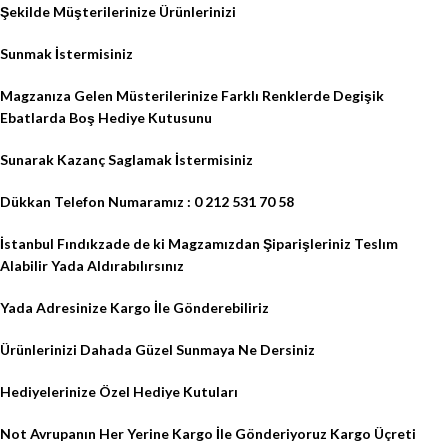
Şekilde Müşterilerinize Ürünlerinizi
Sunmak İstermisiniz
Magzanıza Gelen Müsterilerinize Farklı Renklerde Degişik
Ebatlarda Boş Hediye Kutusunu
Sunarak Kazanç Saglamak İstermisiniz
Dükkan Telefon Numaramız : 0 212 531 70 58
İstanbul Fındıkzade de ki Magzamızdan Şiparişleriniz Teslım
Alabilir Yada Aldırabılırsınız
Yada Adresinize Kargo İle Gönderebiliriz
Ürünlerinizi Dahada Güzel Sunmaya Ne Dersiniz
Hediyelerinize Özel Hediye Kutuları
Not Avrupanın Her Yerine Kargo İle Gönderiyoruz Kargo Üçreti