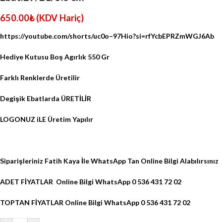
650.00
₺
(KDV Hariç)
https://youtube.com/shorts/uc0o–97Hio?si=rfYcbEPRZmWGJ6Ab
Hediye Kutusu Boş Agırlık 550 Gr
Farklı Renklerde Üretilir
Degişik Ebatlarda ÜRETİLİR
LOGONUZ iLE Üretim Yapılır
Siparişleriniz Fatih Kaya İle WhatsApp Tan Online Bilgi Alabılırsınız
ADET FİYATLAR Online Bilgi WhatsApp 0 536 431 72 02
TOPTAN FİYATLAR Online Bilgi WhatsApp 0 536 431 72 02