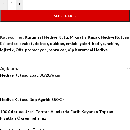
-
+
SEPETE EKLE
Kategoriler:
Kurumsal Hediye Kutu
,
Mıknatıs Kapak Hediye Kutusu
Etiketler:
avukat
,
doktor
,
dükkan
,
emlak
,
galeri
,
hediye
,
hekim
,
lojistik
,
Ofis
,
promosyon
,
renta car
,
Vip Kurumsal Hediye
Açıklama
Hediye Kutusu Ebat:30/20/6 cm
Hediye Kutusu Boş Agırlık 550 Gr
100 Adet Ve Üzeri Toptan Alımlarda Fatih Kayadan Toptan
Fiyatları Ögrenmelısınız