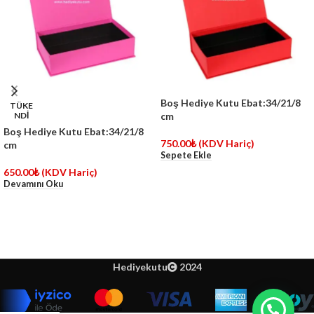
Boş Hediye Kutu Ebat:34/21/8
TÜKE
NDİ
cm
Boş Hediye Kutu Ebat:34/21/8
750.00
₺
(KDV Hariç)
cm
Sepete Ekle
650.00
₺
(KDV Hariç)
Devamını Oku
Hediyekutu
2024