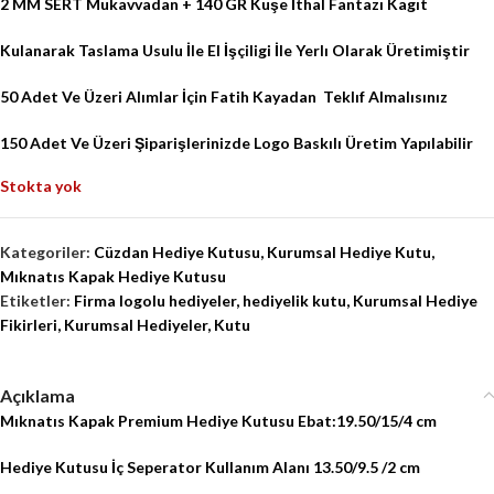
2 MM SERT Mukavvadan + 140 GR Kuşe İthal Fantazı Kagıt
Kulanarak Taslama Usulu İle El İşçiligi İle Yerlı Olarak Üretimiştir
50 Adet Ve Üzeri Alımlar İçin Fatih Kayadan
Teklıf Almalısınız
150 Adet Ve Üzeri Şiparişlerinizde Logo Baskılı Üretim Yapılabilir
Stokta yok
Kategoriler:
Cüzdan Hediye Kutusu
,
Kurumsal Hediye Kutu
,
Mıknatıs Kapak Hediye Kutusu
Etiketler:
Firma logolu hediyeler
,
hediyelik kutu
,
Kurumsal Hediye
Fikirleri
,
Kurumsal Hediyeler
,
Kutu
Açıklama
Mıknatıs Kapak Premium Hediye Kutusu Ebat:19.50/15/4 cm
Hediye Kutusu İç Seperator Kullanım Alanı 13.50/9.5 /2 cm