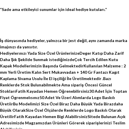
“Sade ama etkileyici sunumlar için ideal hediye kutuları.”
İş dünyasında hediyeler, yalnızca bir jest değil, aynı zamanda marka
imajınızı da yansıtır.
Hediyelerınızı Yada Size Özel ÜrünlerinizeDeger Katıp Daha Zarif
Daha Şık Şekilde Sunmak istediğinizdeÇok Tercih Edilen Kutu
Kapak Modellerimizin Başında GelmektedirKullanılan Malzeme : 2
mm Yerli Üretim Kalın Sert Mukavvadan + 140 Gr Fantazı Kagıt
Kaplama Sivama Usulu İle El işçiliği İle Üretilmektedir .Bazı
Renklerde Stok Bulunabilmekte Ama sipariş Öncesi Güncel
StoklarıFatih Kayadan Hemen Öğrenebilirsiniz30 Adet İçin Toptan
Fiyat Ögrenmelısınız50 Adet Ve Üzeri Alımlarda Logo Baskılı
ÜretiirBu Modelimizi Size Özel Biraz Daha Büyük Yada Birazdaha
Büyük OlarakSize Özel Ölçülerde Renklerde Logo Baskılı Olarak
ÜretilirFatih Kayadan Hemen Bigi AlabilirsinizSitede Bulunan Açık
Adresimizde Magzamızdan Ürünleri Görerek siparişlerinizi Teslim