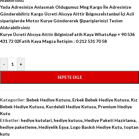
Alabilirsiniz
Yada Adresinize Anlasmalı Oldugumuz Mng Kargo İle Adresinize
Gönderebiliriz Kargo Ücreti Alıcıya Aittir Bılgınızeİstanbul İçi Acil
siparişlerde Motor Kurye Göndererek Şiparişlerinizi Teslım
Aldırabilirsiniz
Kurye Ücreti Alıcıya Aittir BılginizeFatih Kaya WhatsApp + 90 536
431 72 02Fatih Kaya Magza İletişim : 0 212 531 70 58
-
+
SEPETE EKLE
Kategoriler:
Bebek Hediye Kutusu
,
Erkek Bebek Hediye Kutusu
,
Kız
Bebek Hediye Kutusu
,
Kurdeleli Hediye Kutusu
,
Premium Hediye
Kutu
Etiketler:
hediye kutulari
,
hediye kutusu
,
Hediye Paketi Hazirlama
,
hediye paketleme
,
Hediyelik Eşya
,
Logo Baskılı Hediye Kutu
,
toptan
kutu