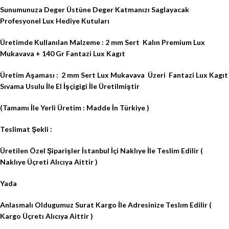
Sunumunuza Deger Üstüne Deger Katmanızı Saglayacak
Profesyonel Lux Hediye Kutuları
Üretimde Kullanılan Malzeme : 2 mm Sert
Kalın Premium Lux
Mukavava + 140 Gr Fantazi Lux Kagıt
Üretim Aşaması :
2 mm Sert Lux Mukavava
Üzeri
Fantazi Lux Kagıt
Sıvama Usulu İle El İşçigigi İle Üretilmiştir
(Tamamı İle Yerli Üretim : Madde İn Türkiye )
Teslimat Şekli :
Üretilen Özel Şiparişler İstanbul İçi Naklıye İle Teslim Edilir (
Naklıye Üçreti Alıcıya Aittir )
Yada
Anlasmalı Oldugumuz Surat Kargo İle Adresinize Teslım Edilir (
Kargo Üçretı Alıcıya Aittir )