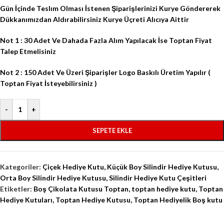
Gün İçinde Teslım Olması İstenen Şiparişlerinizi Kurye Göndererek
Dükkanımızdan Aldırabilirsiniz Kurye Üçreti Alıcıya Aittir
Not 1 : 30 Adet Ve Dahada Fazla Alım Yapılacak İse Toptan Fiyat
Talep Etmelisiniz
Not 2 : 150 Adet Ve Üzeri Şiparişler Logo Baskılı Üretim Yapılır (
Toptan Fiyat İsteyebilirsiniz )
-
+
SEPETE EKLE
Kategoriler:
Çiçek Hediye Kutu
,
Küçük Boy Silindir Hediye Kutusu
,
Orta Boy Silindir Hediye Kutusu
,
Silindir Hediye Kutu Çeşitleri
Etiketler:
Boş Çikolata Kutusu Toptan
,
toptan hediye kutu
,
Toptan
Hediye Kutuları
,
Toptan Hediye Kutusu
,
Toptan Hediyelik Boş kutu