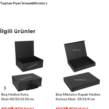
Toptan Fiyat İsteyebilirsiniz )
İlgili ürünler
Boş Hediye Kutu
Boş Mıknatıs Kapak Hediye
Ebat:42/32/13.50 cm
Kutusu Ebat :29/21/4 cm
950.00
₺
(KDV Hariç)
650.00
₺
(KDV Hariç)