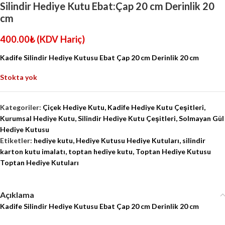
Silindir Hediye Kutu Ebat:Çap 20 cm Derinlik 20
cm
400.00
₺
(KDV Hariç)
Kadife Silindir Hediye Kutusu Ebat Çap 20 cm Derinlik 20 cm
Stokta yok
Kategoriler:
Çiçek Hediye Kutu
,
Kadife Hediye Kutu Çeşitleri
,
Kurumsal Hediye Kutu
,
Silindir Hediye Kutu Çeşitleri
,
Solmayan Gül
Hediye Kutusu
Etiketler:
hediye kutu
,
Hediye Kutusu Hediye Kutuları
,
silindir
karton kutu imalatı
,
toptan hediye kutu
,
Toptan Hediye Kutusu
Toptan Hediye Kutuları
Açıklama
Kadife Silindir Hediye Kutusu Ebat Çap 20 cm Derinlik 20 cm