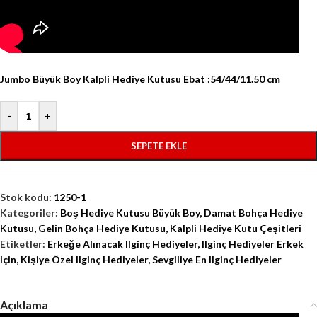
Jumbo Büyük Boy Kalpli Hediye Kutusu Ebat :54/44/11.50 cm
-
+
SEPETE EKLE
Stok kodu:
1250-1
Kategoriler:
Boş Hediye Kutusu Büyük Boy
,
Damat Bohça Hediye
Kutusu
,
Gelin Bohça Hediye Kutusu
,
Kalpli Hediye Kutu Çeşitleri
Etiketler:
Erkeğe Alınacak Ilginç Hediyeler
,
Ilginç Hediyeler Erkek
Için
,
Kişiye Özel Ilginç Hediyeler
,
Sevgiliye En Ilginç Hediyeler
Açıklama