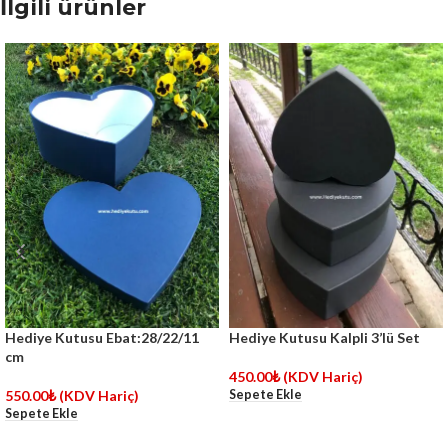
İlgili ürünler
Hediye Kutusu Ebat:28/22/11
Hediye Kutusu Kalpli 3’lü Set
cm
450.00
₺
(KDV Hariç)
Sepete Ekle
550.00
₺
(KDV Hariç)
Sepete Ekle