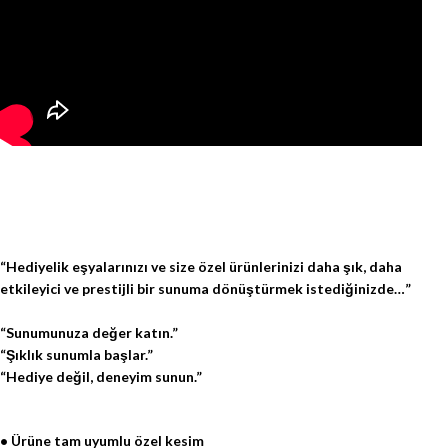
“Hediyelik eşyalarınızı ve size özel ürünlerinizi daha şık, daha
etkileyici ve prestijli bir sunuma dönüştürmek istediğinizde…”
“Sunumunuza değer katın.”
“Şıklık sunumla başlar.”
“Hediye değil, deneyim sunun.”
• Ürüne tam uyumlu özel kesim