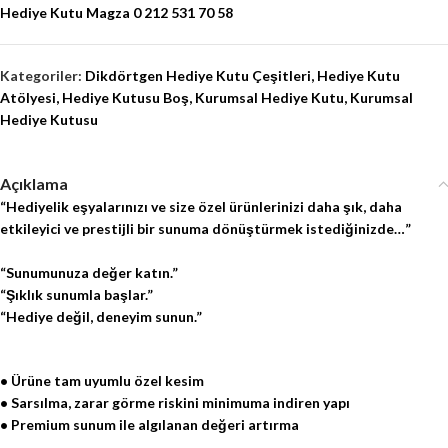
Hediye Kutu Magza 0 212 531 70 58
Kategoriler:
Dikdörtgen Hediye Kutu Çeşitleri
,
Hediye Kutu
Atölyesi
,
Hediye Kutusu Boş
,
Kurumsal Hediye Kutu
,
Kurumsal
Hediye Kutusu
Açıklama
“Hediyelik eşyalarınızı ve size özel ürünlerinizi daha şık, daha
etkileyici ve prestijli bir sunuma dönüştürmek istediğinizde…”
“Sunumunuza değer katın.”
“Şıklık sunumla başlar.”
“Hediye değil, deneyim sunun.”
• Ürüne tam uyumlu özel kesim
• Sarsılma, zarar görme riskini minimuma indiren yapı
• Premium sunum ile algılanan değeri artırma