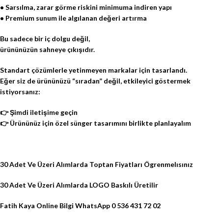
• Sarsılma, zarar görme riskini minimuma indiren yapı
• Premium sunum ile algılanan değeri artırma
Bu sadece bir iç dolgu değil,
ürününüzün sahneye çıkışıdır.
Standart çözümlerle yetinmeyen markalar için tasarlandı.
Eğer siz de ürününüzü “sıradan” değil, etkileyici göstermek
istiyorsanız:
👉 Şimdi iletişime geçin
👉 Ürününüz için özel sünger tasarımını birlikte planlayalım
30 Adet Ve Üzeri Alımlarda Toptan Fiyatları Ögrenmelısınız
30 Adet Ve Üzeri Alımlarda LOGO Baskılı Üretilir
Fatih Kaya Online Bilgi WhatsApp 0 536 431 72 02