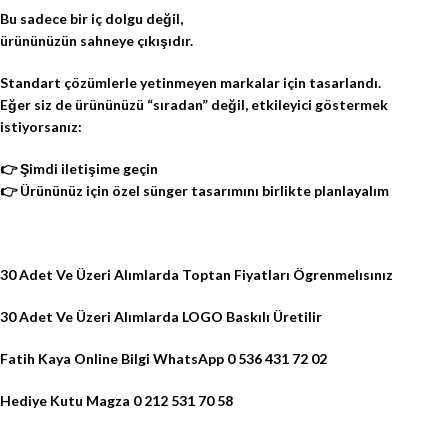
Bu sadece bir iç dolgu değil,
ürününüzün sahneye çıkışıdır.
Standart çözümlerle yetinmeyen markalar için tasarlandı.
Eğer siz de ürününüzü “sıradan” değil, etkileyici göstermek
istiyorsanız:
👉 Şimdi iletişime geçin
👉 Ürününüz için özel sünger tasarımını birlikte planlayalım
30 Adet Ve Üzeri Alımlarda Toptan Fiyatları Ögrenmelısınız
30 Adet Ve Üzeri Alımlarda LOGO Baskılı Üretilir
Fatih Kaya Online Bilgi WhatsApp 0 536 431 72 02
Hediye Kutu Magza 0 212 531 70 58