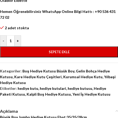
Olabilir Elbette
Hemen Öğrenebilirsiniz WhatsApp Online Bilgi Hattı : +90 536 431
72 02
2 adet stokta
-
+
SEPETE EKLE
Kategoriler:
Boş Hediye Kutusu Büyük Boy
,
Gelin Bohça Hediye
Kutusu
,
Kare Hediye Kutu Çeşitleri
,
Kurumsal Hediye Kutu
,
Yılbaşi
Hediye Kutusu
Etiketler:
hediye kutu
,
hediye kutulari
,
hediye kutusu
,
Hediye
Paketi Kutusu
,
Kalpli Boş Hediye Kutusu
,
Yeni İş Hediye Kutusu
Açıklama
Büyük Boy Jumbo Hediye Kutusu Ebat:35/35/28cm