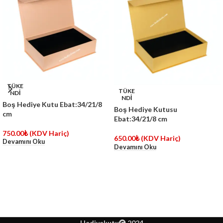
TÜKE
TÜKE
NDİ
NDİ
Boş Hediye Kutu Ebat:34/21/8
Boş Hediye Kutusu
cm
Ebat:34/21/8 cm
750.00
₺
(KDV Hariç)
650.00
₺
(KDV Hariç)
Devamını Oku
Devamını Oku
Hediyekutu
2024